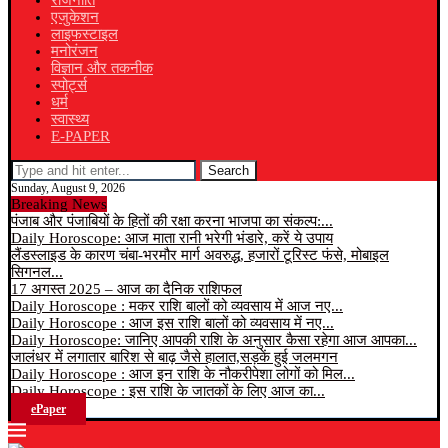
राजनीति
एजुकेशन
लाइफस्टाइल
मनोरंजन
विज्ञान और तकनीक
स्पोर्ट्स
धर्म
स्वास्थ्य
E-PAPER
Search
Sunday, August 9, 2026
Breaking News
पंजाब और पंजाबियों के हितों की रक्षा करना भाजपा का संकल्प:...
Daily Horoscope: आज माता रानी भरेगी भंडारे, करें ये उपाय
लैंडस्लाइड के कारण चंबा-भरमौर मार्ग अवरुद्ध, हजारों टूरिस्ट फंसे, मोबाइल
सिगनल...
17 अगस्त 2025 – आज का दैनिक राशिफल
Daily Horoscope : मकर राशि बालों को व्यवसाय में आज नए...
Daily Horoscope : आज इस राशि बालों को व्यवसाय में नए...
Daily Horoscope: जानिए आपकी राशि के अनुसार कैसा रहेगा आज आपका...
जालंधर में लगातार बारिश से बाढ़ जैसे हालात,सड़कें हुई जलमगन
Daily Horoscope : आज इन राशि के नौकरीपेशा लोगों को मिल...
Daily Horoscope : इस राशि के जातकों के लिए आज का...
ePaper