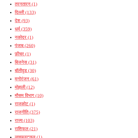
तरनतारन
(1)
दिल्ली
(133)
देश
(93)
धर्म
(359)
नकोदर
(1)
पंजाब
(260)
फ़ीचर
(1)
बिजनेस
(31)
बॉलीवुड
(30)
मनोरंजन
(61)
मोहाली
(12)
मौसम विभाग
(10)
राजकोट
(1)
राजनीति
(375)
राज्य
(103)
राशिफल
(21)
लाइफस्टाइल
(1)