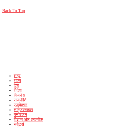
Back To Top
शहर
राज्य
देश
विदेश
बिजनेस
राजनीति
एजुकेशन
लाइफस्टाइल
मनोरंजन
विज्ञान और तकनीक
स्पोर्ट्स