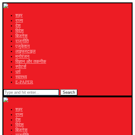
शहर
राज्य
देश
विदेश
बिजनेस
राजनीति
एजुकेशन
लाइफस्टाइल
मनोरंजन
विज्ञान और तकनीक
स्पोर्ट्स
धर्म
स्वास्थ्य
E-PAPER
Search
शहर
राज्य
देश
विदेश
बिजनेस