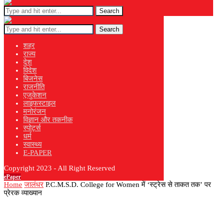
Search
Search
शहर
राज्य
देश
विदेश
बिजनेस
राजनीति
एजुकेशन
लाइफस्टाइल
मनोरंजन
विज्ञान और तकनीक
स्पोर्ट्स
धर्म
स्वास्थ्य
E-PAPER
Copyright 2023 - All Right Reserved
ePaper
Home
जालंधर
P.C.M.S.D. College for Women में ‘स्ट्रेस से ताकत तक’ पर
प्रेरक व्याख्यान