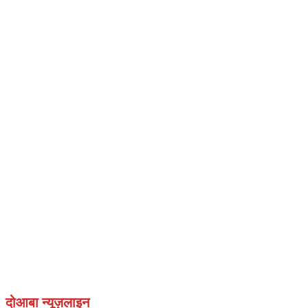
दोआबा न्यूज़लाइन