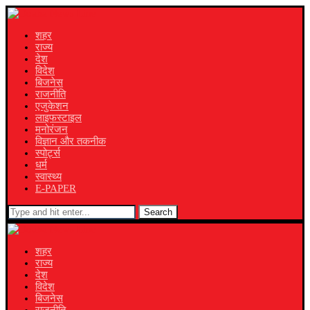
शहर
राज्य
देश
विदेश
बिजनेस
राजनीति
एजुकेशन
लाइफस्टाइल
मनोरंजन
विज्ञान और तकनीक
स्पोर्ट्स
धर्म
स्वास्थ्य
E-PAPER
Search
शहर
राज्य
देश
विदेश
बिजनेस