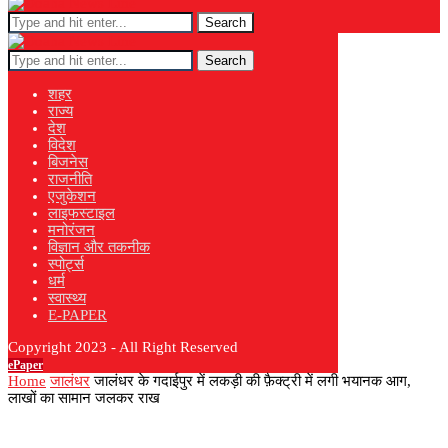
Search
Search
शहर
राज्य
देश
विदेश
बिजनेस
राजनीति
एजुकेशन
लाइफस्टाइल
मनोरंजन
विज्ञान और तकनीक
स्पोर्ट्स
धर्म
स्वास्थ्य
E-PAPER
Copyright 2023 - All Right Reserved
ePaper
Home
जालंधर
जालंधर के गदाईपुर में लकड़ी की फ़ैक्ट्री में लगी भयानक आग,
लाखों का सामान जलकर राख