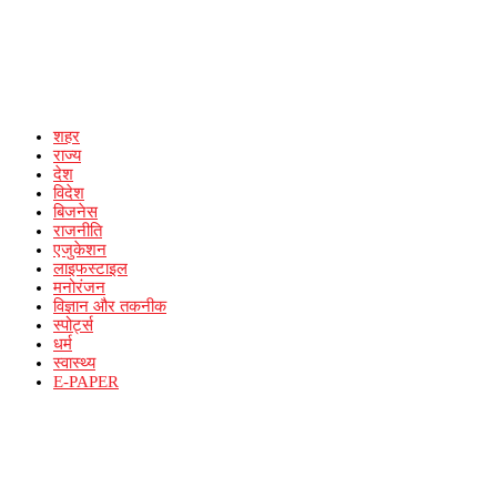
शहर
राज्य
देश
विदेश
बिजनेस
राजनीति
एजुकेशन
लाइफस्टाइल
मनोरंजन
विज्ञान और तकनीक
स्पोर्ट्स
धर्म
स्वास्थ्य
E-PAPER