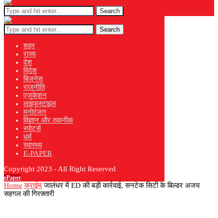
Search
Search
शहर
राज्य
देश
विदेश
बिजनेस
राजनीति
एजुकेशन
लाइफस्टाइल
मनोरंजन
विज्ञान और तकनीक
स्पोर्ट्स
धर्म
स्वास्थ्य
E-PAPER
Copyright 2023 - All Right Reserved
ePaper
Home
क्राईम
जालंधर में ED की बड़ी कार्रवाई, सनटेक सिटी के बिल्डर अजय
सहगल की गिरफ़्तारी