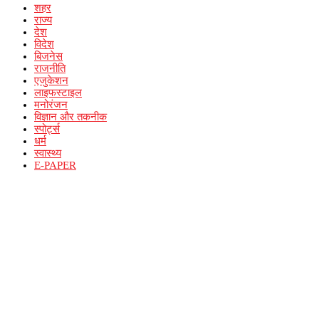
शहर
राज्य
देश
विदेश
बिजनेस
राजनीति
एजुकेशन
लाइफस्टाइल
मनोरंजन
विज्ञान और तकनीक
स्पोर्ट्स
धर्म
स्वास्थ्य
E-PAPER