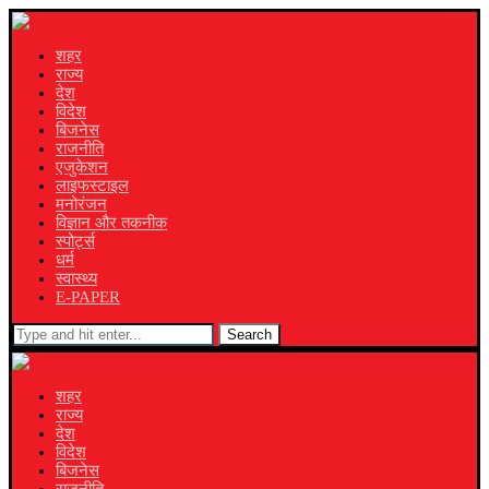
शहर
राज्य
देश
विदेश
बिजनेस
राजनीति
एजुकेशन
लाइफस्टाइल
मनोरंजन
विज्ञान और तकनीक
स्पोर्ट्स
धर्म
स्वास्थ्य
E-PAPER
Search
शहर
राज्य
देश
विदेश
बिजनेस