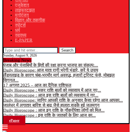
राजनीति
एजुकेशन
लाइफस्टाइल
मनोरंजन
विज्ञान और तकनीक
स्पोर्ट्स
धर्म
स्वास्थ्य
E-PAPER
Search
Sunday, August 9, 2026
Breaking News
पंजाब और पंजाबियों के हितों की रक्षा करना भाजपा का संकल्प:...
Daily Horoscope: आज माता रानी भरेगी भंडारे, करें ये उपाय
लैंडस्लाइड के कारण चंबा-भरमौर मार्ग अवरुद्ध, हजारों टूरिस्ट फंसे, मोबाइल
सिगनल...
17 अगस्त 2025 – आज का दैनिक राशिफल
Daily Horoscope : मकर राशि बालों को व्यवसाय में आज नए...
Daily Horoscope : आज इस राशि बालों को व्यवसाय में नए...
Daily Horoscope: जानिए आपकी राशि के अनुसार कैसा रहेगा आज आपका...
जालंधर में लगातार बारिश से बाढ़ जैसे हालात,सड़कें हुई जलमगन
Daily Horoscope : आज इन राशि के नौकरीपेशा लोगों को मिल...
Daily Horoscope : इस राशि के जातकों के लिए आज का...
ePaper