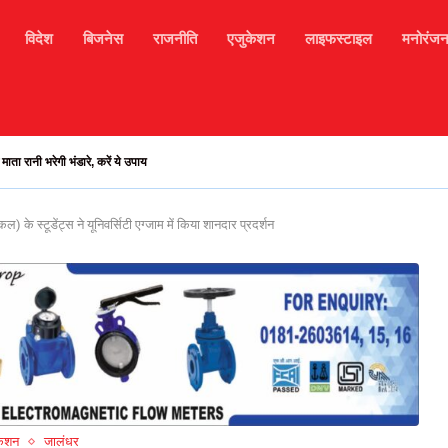
विदेश
बिजनेस
राजनीति
एजुकेशन
लाइफस्टाइल
मनोरंज
रानी भरेगी भंडारे, करें ये उपाय
े स्टूडेंट्स ने यूनिवर्सिटी एग्जाम में किया शानदार प्रदर्शन
केशन
जालंधर