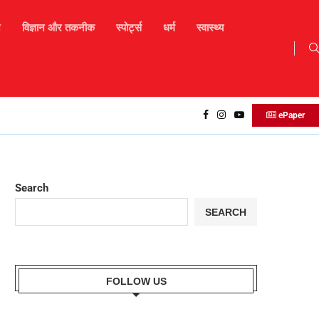
न
विज्ञान और तकनीक
स्पोर्ट्स
धर्म
स्वास्थ्य
लैंडस्लाइड के कारण चंबा-भरमौर मार्ग अवरुद्ध, हजारों टूरिस्ट फंसे, मोब
ePaper
Search
SEARCH
FOLLOW US