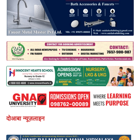
दोआबा न्यूज़लाइन