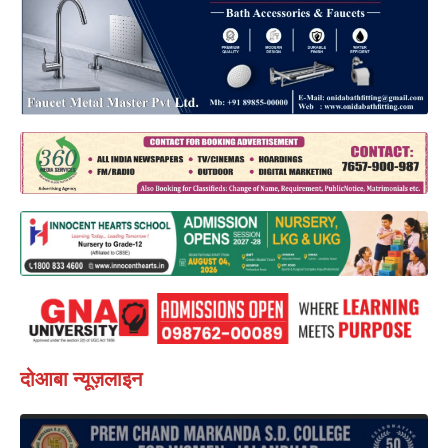
दोआबा न्यूज़लाइन