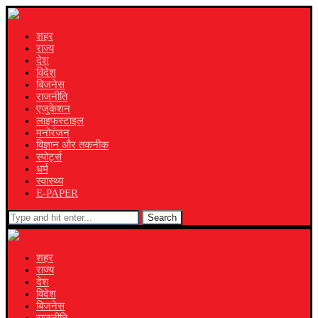
शहर
राज्य
देश
विदेश
बिजनेस
राजनीति
एजुकेशन
लाइफस्टाइल
मनोरंजन
विज्ञान और तकनीक
स्पोर्ट्स
धर्म
स्वास्थ्य
E-PAPER
Search
शहर
राज्य
देश
विदेश
बिजनेस