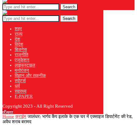
Search
Search
शहर
राज्य
देश
विदेश
बिजनेस
राजनीति
एजुकेशन
लाइफस्टाइल
मनोरंजन
विज्ञान और तकनीक
स्पोर्ट्स
धर्म
स्वास्थ्य
E-PAPER
Copyright 2023 - All Right Reserved
ePaper
Home
क्राईम
जालंधर: भार्गव कैंप इलाके के एक घर में एक्साइज डिपार्टमेंट की रेड,
अवैध शराब बरामद