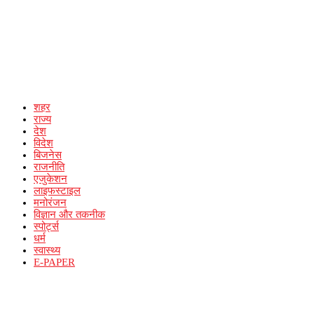
शहर
राज्य
देश
विदेश
बिजनेस
राजनीति
एजुकेशन
लाइफस्टाइल
मनोरंजन
विज्ञान और तकनीक
स्पोर्ट्स
धर्म
स्वास्थ्य
E-PAPER