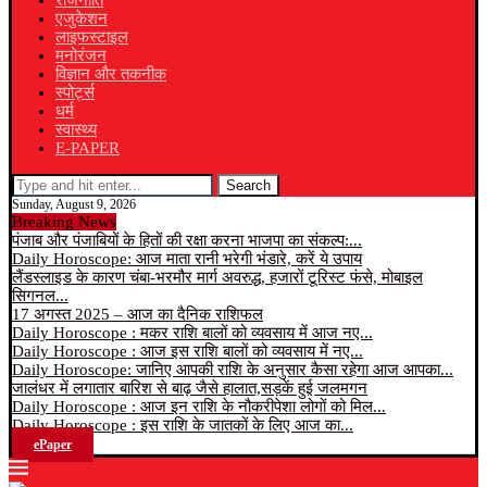
राजनीति
एजुकेशन
लाइफस्टाइल
मनोरंजन
विज्ञान और तकनीक
स्पोर्ट्स
धर्म
स्वास्थ्य
E-PAPER
Search
Sunday, August 9, 2026
Breaking News
पंजाब और पंजाबियों के हितों की रक्षा करना भाजपा का संकल्प:...
Daily Horoscope: आज माता रानी भरेगी भंडारे, करें ये उपाय
लैंडस्लाइड के कारण चंबा-भरमौर मार्ग अवरुद्ध, हजारों टूरिस्ट फंसे, मोबाइल
सिगनल...
17 अगस्त 2025 – आज का दैनिक राशिफल
Daily Horoscope : मकर राशि बालों को व्यवसाय में आज नए...
Daily Horoscope : आज इस राशि बालों को व्यवसाय में नए...
Daily Horoscope: जानिए आपकी राशि के अनुसार कैसा रहेगा आज आपका...
जालंधर में लगातार बारिश से बाढ़ जैसे हालात,सड़कें हुई जलमगन
Daily Horoscope : आज इन राशि के नौकरीपेशा लोगों को मिल...
Daily Horoscope : इस राशि के जातकों के लिए आज का...
ePaper