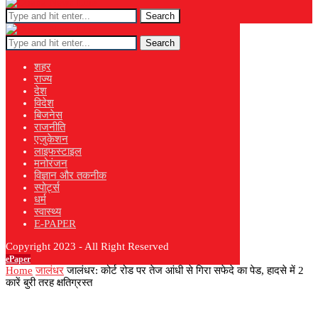
Search
Search
शहर
राज्य
देश
विदेश
बिजनेस
राजनीति
एजुकेशन
लाइफस्टाइल
मनोरंजन
विज्ञान और तकनीक
स्पोर्ट्स
धर्म
स्वास्थ्य
E-PAPER
Copyright 2023 - All Right Reserved
ePaper
Home
जालंधर
जालंधर: कोर्ट रोड पर तेज आंधी से गिरा सफेदे का पेड, हादसे में 2
कारें बुरी तरह क्षतिग्रस्त