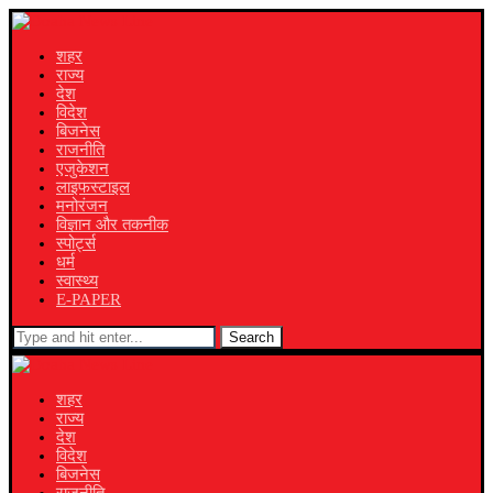
शहर
राज्य
देश
विदेश
बिजनेस
राजनीति
एजुकेशन
लाइफस्टाइल
मनोरंजन
विज्ञान और तकनीक
स्पोर्ट्स
धर्म
स्वास्थ्य
E-PAPER
Search
शहर
राज्य
देश
विदेश
बिजनेस