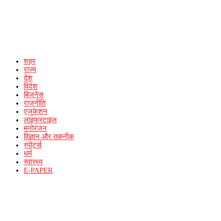
शहर
राज्य
देश
विदेश
बिजनेस
राजनीति
एजुकेशन
लाइफस्टाइल
मनोरंजन
विज्ञान और तकनीक
स्पोर्ट्स
धर्म
स्वास्थ्य
E-PAPER