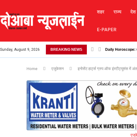
शहर
राज्य
देश
E-PAPER
Sunday, August 9, 2026
BREAKING NEWS
लैंडस्लाइड के कारण चंबा-
Home
एजुकेशन
इनोसेंट हार्ट्स ग्रुप ऑफ इंस्टीट्यूशंस में 
एजु