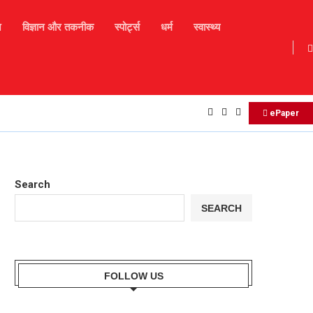
न
विज्ञान और तकनीक
स्पोर्ट्स
धर्म
स्वास्थ्य
Daily Horoscope : मकर राशि बालों को व्यवसाय में आज नए...
ePaper
Search
SEARCH
FOLLOW US