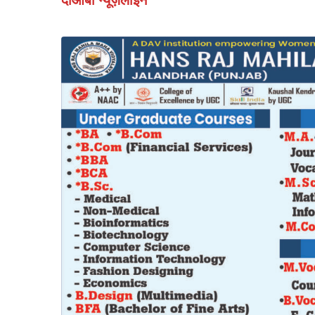
दोआबा न्यूज़लाइन