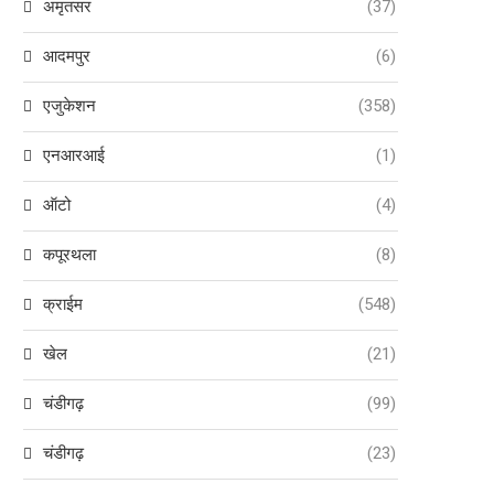
अमृतसर
(37)
आदमपुर
(6)
एजुकेशन
(358)
एनआरआई
(1)
ऑटो
(4)
कपूरथला
(8)
क्राईम
(548)
खेल
(21)
चंडीगढ़
(99)
चंडीगढ़
(23)