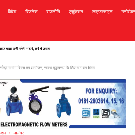
विदेश
बिजनेस
राजनीति
एजुकेशन
लाइफस्टाइल
मनोरंज
भरमौर मार्ग अवरुद्ध, हजारों टूरिस्ट फंसे, मोबाइल सिगनल...
अंतर्राष्ट्रीय योग दिवस का आयोजन, स्वस्थ वृद्धावस्था के लिए योग रहा विषय
केशन
जालंधर