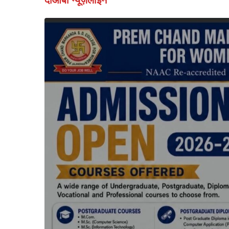
दोआबा न्यूज़लाइन