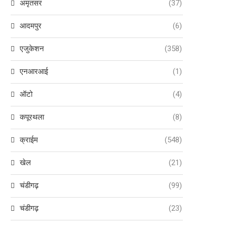
अमृतसर
(37)
आदमपुर
(6)
एजुकेशन
(358)
एनआरआई
(1)
ऑटो
(4)
कपूरथला
(8)
क्राईम
(548)
खेल
(21)
चंडीगढ़
(99)
चंडीगढ़
(23)