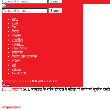
Search
Search
शहर
राज्य
देश
विदेश
बिजनेस
राजनीति
एजुकेशन
लाइफस्टाइल
मनोरंजन
विज्ञान और तकनीक
स्पोर्ट्स
धर्म
स्वास्थ्य
E-PAPER
Copyright 2023 - All Right Reserved
ePaper
Home
जालंधर
SGL अस्पताल के माहिर डॉक्टरों ने महिला की बच्चेदानी सुरक्षित 
जालंधर
स्वास्थ्य