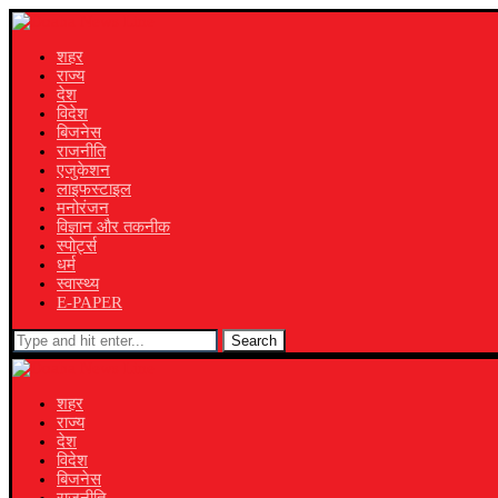
शहर
राज्य
देश
विदेश
बिजनेस
राजनीति
एजुकेशन
लाइफस्टाइल
मनोरंजन
विज्ञान और तकनीक
स्पोर्ट्स
धर्म
स्वास्थ्य
E-PAPER
Search
शहर
राज्य
देश
विदेश
बिजनेस