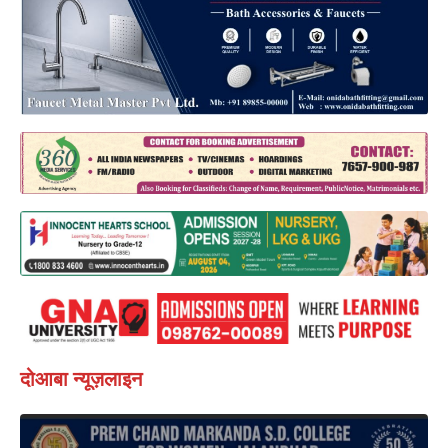
दोआबा न्यूज़लाइन