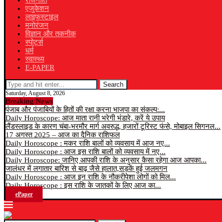
राजनीति
एजुकेशन
लाइफस्टाइल
मनोरंजन
विज्ञान और तकनीक
स्पोर्ट्स
धर्म
स्वास्थ्य
E-PAPER
Search
Saturday, August 8, 2026
Breaking News
पंजाब और पंजाबियों के हितों की रक्षा करना भाजपा का संकल्प:...
Daily Horoscope: आज माता रानी भरेगी भंडारे, करें ये उपाय
लैंडस्लाइड के कारण चंबा-भरमौर मार्ग अवरुद्ध, हजारों टूरिस्ट फंसे, मोबाइल सिगनल...
17 अगस्त 2025 – आज का दैनिक राशिफल
Daily Horoscope : मकर राशि बालों को व्यवसाय में आज नए...
Daily Horoscope : आज इस राशि बालों को व्यवसाय में नए...
Daily Horoscope: जानिए आपकी राशि के अनुसार कैसा रहेगा आज आपका...
जालंधर में लगातार बारिश से बाढ़ जैसे हालात,सड़कें हुई जलमगन
Daily Horoscope : आज इन राशि के नौकरीपेशा लोगों को मिल...
Daily Horoscope : इस राशि के जातकों के लिए आज का...
ePaper