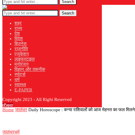
Search
Search
शहर
राज्य
देश
विदेश
बिजनेस
राजनीति
एजुकेशन
लाइफस्टाइल
मनोरंजन
विज्ञान और तकनीक
स्पोर्ट्स
धर्म
स्वास्थ्य
E-PAPER
Copyright 2023 - All Right Reserved
ePaper
Home
जालंधर
Daily Horoscope : कन्या राशिवालों को आज मेहनत का फल मिलने के द
जालंधर
धर्म