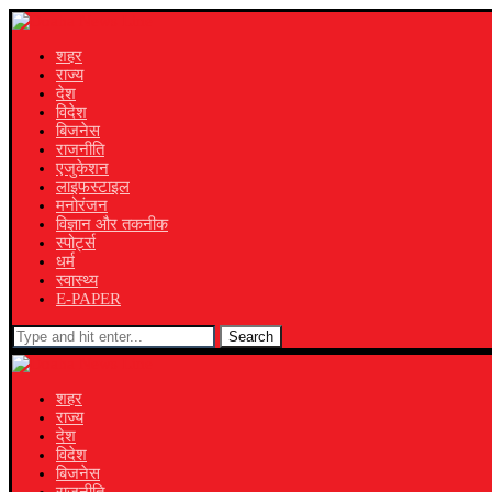
शहर
राज्य
देश
विदेश
बिजनेस
राजनीति
एजुकेशन
लाइफस्टाइल
मनोरंजन
विज्ञान और तकनीक
स्पोर्ट्स
धर्म
स्वास्थ्य
E-PAPER
Search
शहर
राज्य
देश
विदेश
बिजनेस