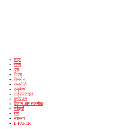
शहर
राज्य
देश
विदेश
बिजनेस
राजनीति
एजुकेशन
लाइफस्टाइल
मनोरंजन
विज्ञान और तकनीक
स्पोर्ट्स
धर्म
स्वास्थ्य
E-PAPER