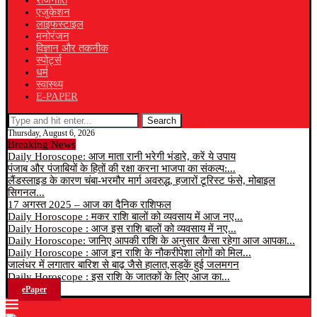
राजनीति
एजुकेशन
लाइफस्टाइल
मनोरंजन
विज्ञान और तकनीक
स्पोर्ट्स
धर्म
स्वास्थ्य
E-PAPER
Search
Thursday, August 6, 2026
Breaking News
Daily Horoscope: आज माता रानी भरेगी भंडारे, करें ये उपाय
पंजाब और पंजाबियों के हितों की रक्षा करना भाजपा का संकल्प:...
लैंडस्लाइड के कारण चंबा-भरमौर मार्ग अवरुद्ध, हजारों टूरिस्ट फंसे, मोबाइल
सिगनल...
17 अगस्त 2025 – आज का दैनिक राशिफल
Daily Horoscope : मकर राशि बालों को व्यवसाय में आज नए...
Daily Horoscope : आज इस राशि बालों को व्यवसाय में नए...
Daily Horoscope: जानिए आपकी राशि के अनुसार कैसा रहेगा आज आपका...
Daily Horoscope : आज इन राशि के नौकरीपेशा लोगों को मिल...
जालंधर में लगातार बारिश से बाढ़ जैसे हालात,सड़कें हुई जलमगन
Daily Horoscope : इस राशि के जातकों के लिए आज का...
ePaper