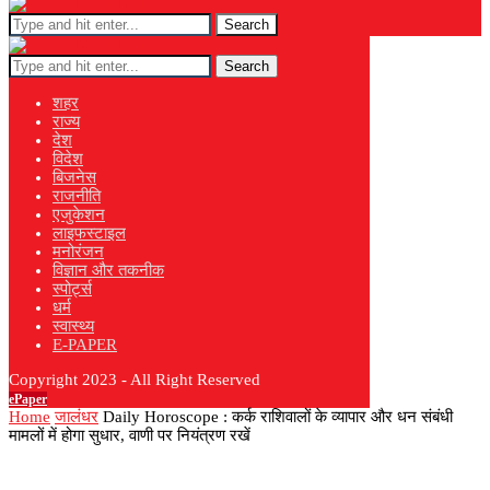
Search
Search
शहर
राज्य
देश
विदेश
बिजनेस
राजनीति
एजुकेशन
लाइफस्टाइल
मनोरंजन
विज्ञान और तकनीक
स्पोर्ट्स
धर्म
स्वास्थ्य
E-PAPER
Copyright 2023 - All Right Reserved
ePaper
Home
जालंधर
Daily Horoscope : कर्क राशिवालों के व्यापार और धन संबंधी
मामलों में होगा सुधार, वाणी पर नियंत्रण रखें