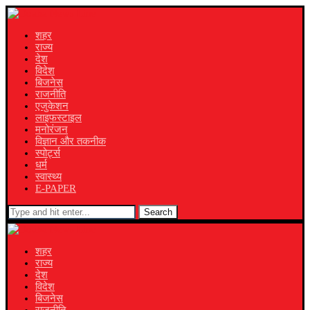
शहर
राज्य
देश
विदेश
बिजनेस
राजनीति
एजुकेशन
लाइफस्टाइल
मनोरंजन
विज्ञान और तकनीक
स्पोर्ट्स
धर्म
स्वास्थ्य
E-PAPER
Search
शहर
राज्य
देश
विदेश
बिजनेस