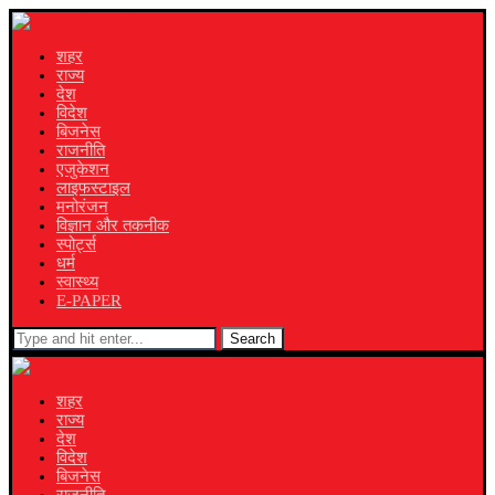
शहर
राज्य
देश
विदेश
बिजनेस
राजनीति
एजुकेशन
लाइफस्टाइल
मनोरंजन
विज्ञान और तकनीक
स्पोर्ट्स
धर्म
स्वास्थ्य
E-PAPER
Search
शहर
राज्य
देश
विदेश
बिजनेस