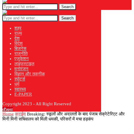
Search
Search
शहर
राज्य
देश
विदेश
बिजनेस
राजनीति
एजुकेशन
लाइफस्टाइल
मनोरंजन
विज्ञान और तकनीक
स्पोर्ट्स
धर्म
स्वास्थ्य
E-PAPER
Copyright 2023 - All Right Reserved
ePaper
Home
क्राईम
Breaking: स्कूलों और अदालतों के बाद पंजाब सेक्रेटेरिएट और
मिनी मिनी सचिवालय को मिली धमकी, परिसरों में मचा हड़कंप