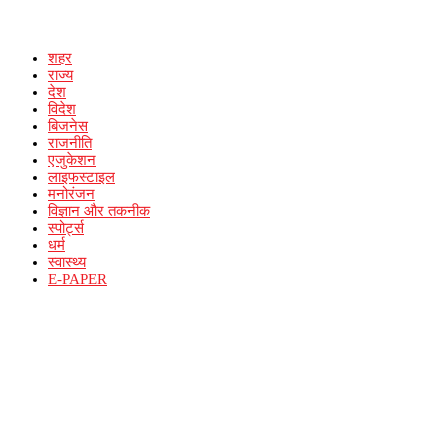
शहर
राज्य
देश
विदेश
बिजनेस
राजनीति
एजुकेशन
लाइफस्टाइल
मनोरंजन
विज्ञान और तकनीक
स्पोर्ट्स
धर्म
स्वास्थ्य
E-PAPER