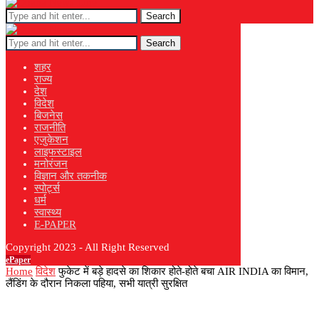
Search
Search
शहर
राज्य
देश
विदेश
बिजनेस
राजनीति
एजुकेशन
लाइफस्टाइल
मनोरंजन
विज्ञान और तकनीक
स्पोर्ट्स
धर्म
स्वास्थ्य
E-PAPER
Copyright 2023 - All Right Reserved
ePaper
Home
विदेश
फुकेट में बड़े हादसे का शिकार होते-होते बचा AIR INDIA का विमान,
लैंडिंग के दौरान निकला पहिया, सभी यात्री सुरक्षित