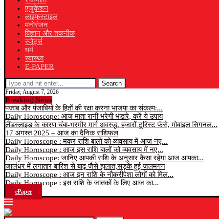
राजनीति
एजुकेशन
लाइफस्टाइल
मनोरंजन
विज्ञान और तकनीक
स्पोर्ट्स
धर्म
स्वास्थ्य
E-PAPER
Search
Friday, August 7, 2026
Breaking News
पंजाब और पंजाबियों के हितों की रक्षा करना भाजपा का संकल्प:...
Daily Horoscope: आज माता रानी भरेगी भंडारे, करें ये उपाय
लैंडस्लाइड के कारण चंबा-भरमौर मार्ग अवरुद्ध, हजारों टूरिस्ट फंसे, मोबाइल सिगनल...
17 अगस्त 2025 – आज का दैनिक राशिफल
Daily Horoscope : मकर राशि बालों को व्यवसाय में आज नए...
Daily Horoscope : आज इस राशि बालों को व्यवसाय में नए...
Daily Horoscope: जानिए आपकी राशि के अनुसार कैसा रहेगा आज आपका...
जालंधर में लगातार बारिश से बाढ़ जैसे हालात,सड़कें हुई जलमगन
Daily Horoscope : आज इन राशि के नौकरीपेशा लोगों को मिल...
Daily Horoscope : इस राशि के जातकों के लिए आज का...
ePaper