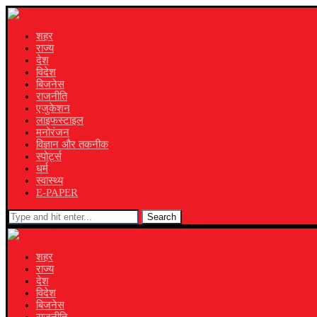
शहर
राज्य
देश
विदेश
बिजनेस
राजनीति
एजुकेशन
लाइफस्टाइल
मनोरंजन
विज्ञान और तकनीक
स्पोर्ट्स
धर्म
स्वास्थ्य
E-PAPER
Search
शहर
राज्य
देश
विदेश
बिजनेस