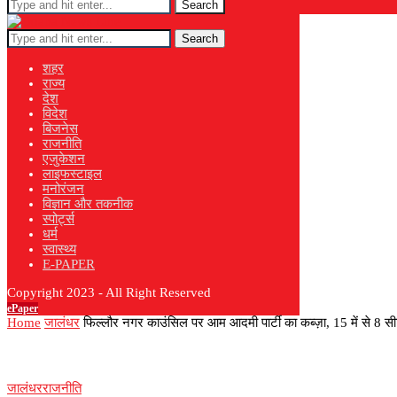
Search
Search
शहर
राज्य
देश
विदेश
बिजनेस
राजनीति
एजुकेशन
लाइफस्टाइल
मनोरंजन
विज्ञान और तकनीक
स्पोर्ट्स
धर्म
स्वास्थ्य
E-PAPER
Copyright 2023 - All Right Reserved
ePaper
Home
जालंधर
फिल्लौर नगर काउंसिल पर आम आदमी पार्टी का कब्ज़ा, 15 में से 8 
जालंधर
राजनीति