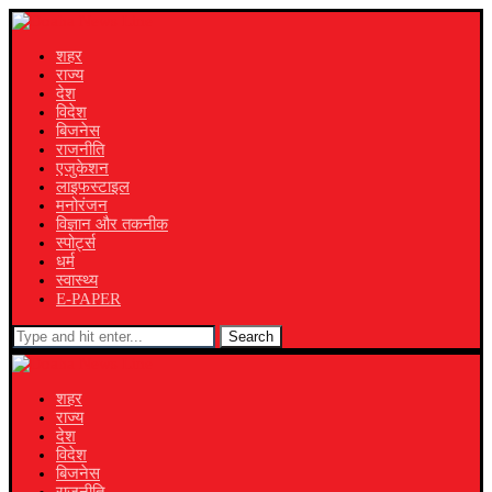
शहर
राज्य
देश
विदेश
बिजनेस
राजनीति
एजुकेशन
लाइफस्टाइल
मनोरंजन
विज्ञान और तकनीक
स्पोर्ट्स
धर्म
स्वास्थ्य
E-PAPER
Search
शहर
राज्य
देश
विदेश
बिजनेस