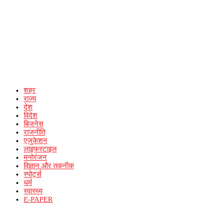
शहर
राज्य
देश
विदेश
बिजनेस
राजनीति
एजुकेशन
लाइफस्टाइल
मनोरंजन
विज्ञान और तकनीक
स्पोर्ट्स
धर्म
स्वास्थ्य
E-PAPER