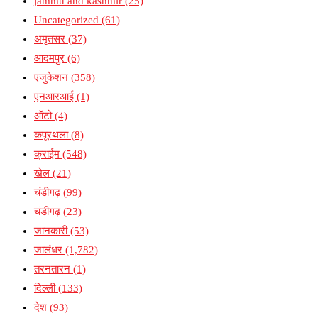
jammu and kashmir
(25)
Uncategorized
(61)
अमृतसर
(37)
आदमपुर
(6)
एजुकेशन
(358)
एनआरआई
(1)
ऑटो
(4)
कपूरथला
(8)
क्राईम
(548)
खेल
(21)
चंडीगढ़
(99)
चंडीगढ़
(23)
जानकारी
(53)
जालंधर
(1,782)
तरनतारन
(1)
दिल्ली
(133)
देश
(93)