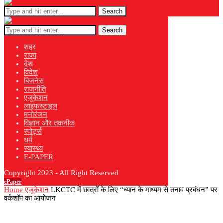
Search
Search
शहर
राज्य
देश
विदेश
बिजनेस
राजनीति
एजुकेशन
लाइफस्टाइल
मनोरंजन
विज्ञान और तकनीक
स्पोर्ट्स
धर्म
स्वास्थ्य
E-PAPER
Copyright 2023 - All Right Reserved
ePaper
Home
एजुकेशन
LKCTC में छात्रों के लिए “ध्यान के माध्यम से तनाव प्रबंधन” पर
वर्कशॉप का आयोजन