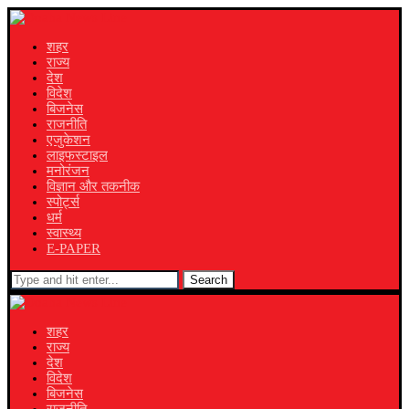
शहर
राज्य
देश
विदेश
बिजनेस
राजनीति
एजुकेशन
लाइफस्टाइल
मनोरंजन
विज्ञान और तकनीक
स्पोर्ट्स
धर्म
स्वास्थ्य
E-PAPER
Search
शहर
राज्य
देश
विदेश
बिजनेस