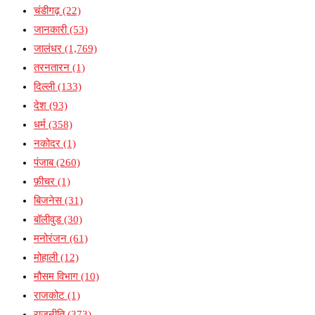
चंडीगढ़
(22)
जानकारी
(53)
जालंधर
(1,769)
तरनतारन
(1)
दिल्ली
(133)
देश
(93)
धर्म
(358)
नकोदर
(1)
पंजाब
(260)
फ़ीचर
(1)
बिजनेस
(31)
बॉलीवुड
(30)
मनोरंजन
(61)
मोहाली
(12)
मौसम विभाग
(10)
राजकोट
(1)
राजनीति
(373)