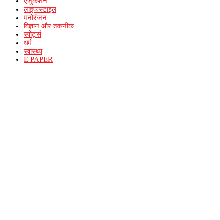
एजुकेशन
लाइफस्टाइल
मनोरंजन
विज्ञान और तकनीक
स्पोर्ट्स
धर्म
स्वास्थ्य
E-PAPER