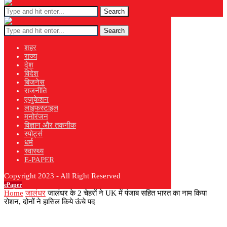
Search
Search
शहर
राज्य
देश
विदेश
बिजनेस
राजनीति
एजुकेशन
लाइफस्टाइल
मनोरंजन
विज्ञान और तकनीक
स्पोर्ट्स
धर्म
स्वास्थ्य
E-PAPER
Copyright 2023 - All Right Reserved
ePaper
Home
जालंधर
जालंधर के 2 चेहरों ने UK में पंजाब सहित भारत का नाम किया
रोशन, दोनों ने हासिल किये ऊंचे पद