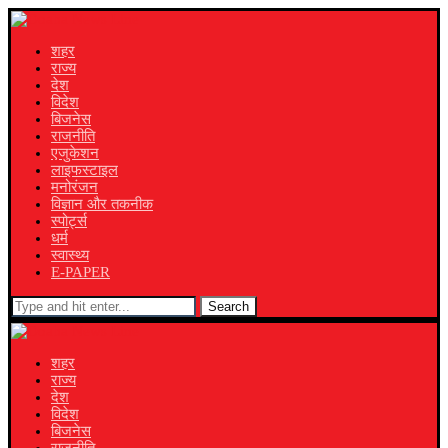
शहर
राज्य
देश
विदेश
बिजनेस
राजनीति
एजुकेशन
लाइफस्टाइल
मनोरंजन
विज्ञान और तकनीक
स्पोर्ट्स
धर्म
स्वास्थ्य
E-PAPER
Search
शहर
राज्य
देश
विदेश
बिजनेस