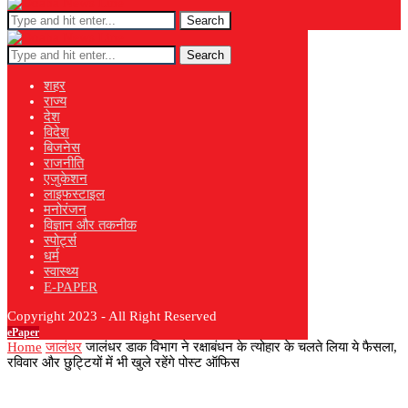
Search
Search
शहर
राज्य
देश
विदेश
बिजनेस
राजनीति
एजुकेशन
लाइफस्टाइल
मनोरंजन
विज्ञान और तकनीक
स्पोर्ट्स
धर्म
स्वास्थ्य
E-PAPER
Copyright 2023 - All Right Reserved
ePaper
Home
जालंधर
जालंधर डाक विभाग ने रक्षाबंधन के त्योहार के चलते लिया ये फैसला,
रविवार और छुट्टियों में भी खुले रहेंगे पोस्ट ऑफिस