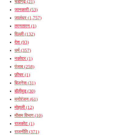
चंडीगढ़
(21)
जानकारी
(53)
जालंधर
(1,757)
तरनतारन
(1)
दिल्ली
(132)
देश
(93)
धर्म
(357)
नकोदर
(1)
पंजाब
(258)
फ़ीचर
(1)
बिजनेस
(31)
बॉलीवुड
(30)
मनोरंजन
(61)
मोहाली
(12)
मौसम विभाग
(10)
राजकोट
(1)
राजनीति
(371)