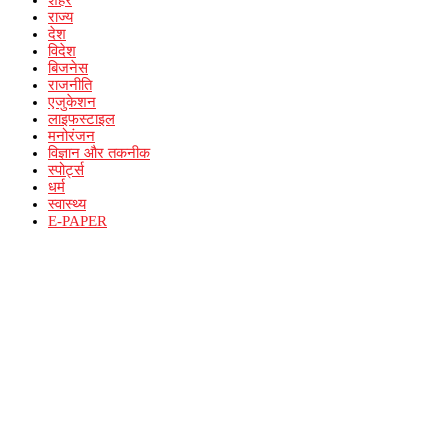
शहर
राज्य
देश
विदेश
बिजनेस
राजनीति
एजुकेशन
लाइफस्टाइल
मनोरंजन
विज्ञान और तकनीक
स्पोर्ट्स
धर्म
स्वास्थ्य
E-PAPER