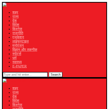
शहर
राज्य
देश
विदेश
बिजनेस
राजनीति
एजुकेशन
लाइफस्टाइल
मनोरंजन
विज्ञान और तकनीक
स्पोर्ट्स
धर्म
स्वास्थ्य
E-PAPER
Search
शहर
राज्य
देश
विदेश
बिजनेस