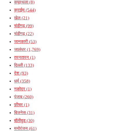
कपूरथला
(8)
क्राईम
(544)
खेल
(21)
चंडीगढ़
(99)
चंडीगढ़
(22)
जानकारी
(53)
जालंधर
(1,769)
तरनतारन
(1)
दिल्ली
(133)
देश
(93)
धर्म
(358)
नकोदर
(1)
पंजाब
(260)
फ़ीचर
(1)
बिजनेस
(31)
बॉलीवुड
(30)
मनोरंजन
(61)