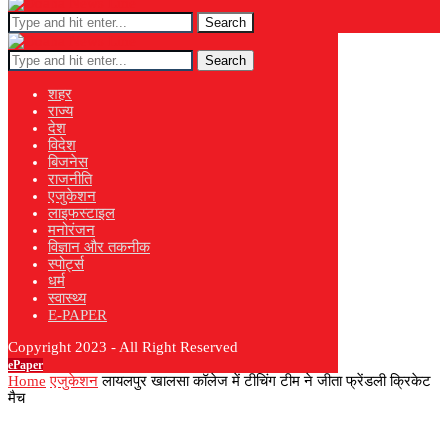
Search
Search
शहर
राज्य
देश
विदेश
बिजनेस
राजनीति
एजुकेशन
लाइफस्टाइल
मनोरंजन
विज्ञान और तकनीक
स्पोर्ट्स
धर्म
स्वास्थ्य
E-PAPER
Copyright 2023 - All Right Reserved
ePaper
Home
एजुकेशन
लायलपुर खालसा कॉलेज में टीचिंग टीम ने जीता फ्रेंडली क्रिकेट
मैच