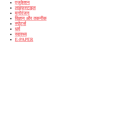
एजुकेशन
लाइफस्टाइल
मनोरंजन
विज्ञान और तकनीक
स्पोर्ट्स
धर्म
स्वास्थ्य
E-PAPER