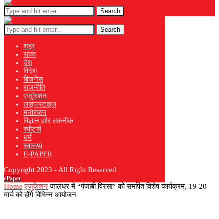
Search
Search
शहर
राज्य
देश
विदेश
बिजनेस
राजनीति
एजुकेशन
लाइफस्टाइल
मनोरंजन
विज्ञान और तकनीक
स्पोर्ट्स
धर्म
स्वास्थ्य
E-PAPER
Copyright 2023 - All Right Reserved
ePaper
Home
एजुकेशन
जालंधर में “पंजाबी विरसा” को समर्पित विशेष कार्यक्रम, 19-20
मार्च को होंगे विभिन्न आयोजन