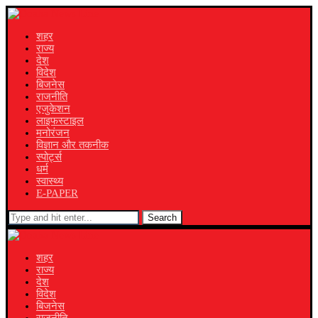
शहर
राज्य
देश
विदेश
बिजनेस
राजनीति
एजुकेशन
लाइफस्टाइल
मनोरंजन
विज्ञान और तकनीक
स्पोर्ट्स
धर्म
स्वास्थ्य
E-PAPER
Search
शहर
राज्य
देश
विदेश
बिजनेस