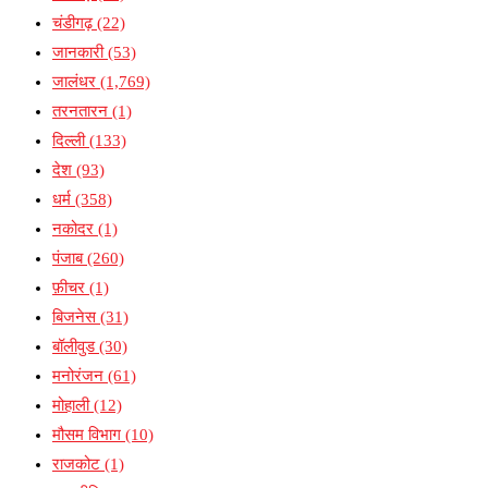
चंडीगढ़
(22)
जानकारी
(53)
जालंधर
(1,769)
तरनतारन
(1)
दिल्ली
(133)
देश
(93)
धर्म
(358)
नकोदर
(1)
पंजाब
(260)
फ़ीचर
(1)
बिजनेस
(31)
बॉलीवुड
(30)
मनोरंजन
(61)
मोहाली
(12)
मौसम विभाग
(10)
राजकोट
(1)