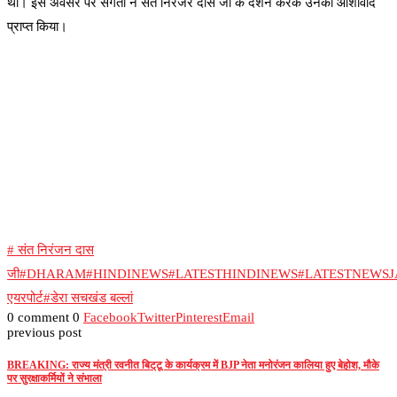
था। इस अवसर पर संगतों ने संत निरंजर दास जी के दर्शन करके उनका आशीर्वाद
प्राप्त किया।
# संत निरंजन दास
जी
#DHARAM
#HINDINEWS
#LATESTHINDINEWS
#LATESTNEWS
एयरपोर्ट
#डेरा सचखंड बल्लां
0 comment
0
Facebook
Twitter
Pinterest
Email
previous post
BREAKING: राज्य मंत्री रवनीत बिट्‌टू के कार्यक्रम में BJP नेता मनोरंजन कालिया हुए बेहोश, मौके
पर सुरक्षाकर्मियों ने संभाला