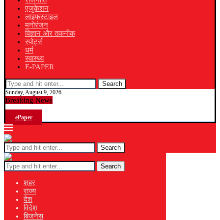
राजनीति
एजुकेशन
लाइफस्टाइल
मनोरंजन
विज्ञान और तकनीक
स्पोर्ट्स
धर्म
स्वास्थ्य
E-PAPER
Search
Sunday, August 9, 2026
Breaking News
ePaper
Search
Search
शहर
राज्य
देश
विदेश
बिजनेस