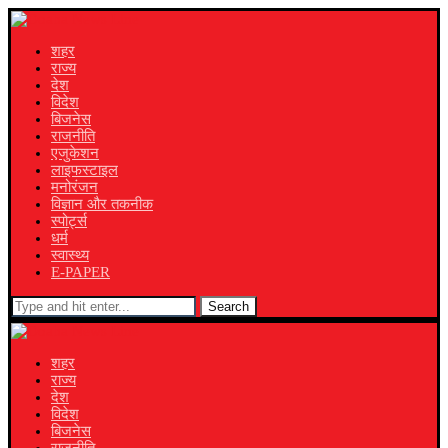
शहर
राज्य
देश
विदेश
बिजनेस
राजनीति
एजुकेशन
लाइफस्टाइल
मनोरंजन
विज्ञान और तकनीक
स्पोर्ट्स
धर्म
स्वास्थ्य
E-PAPER
Search
शहर
राज्य
देश
विदेश
बिजनेस