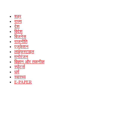
शहर
राज्य
देश
विदेश
बिजनेस
राजनीति
एजुकेशन
लाइफस्टाइल
मनोरंजन
विज्ञान और तकनीक
स्पोर्ट्स
धर्म
स्वास्थ्य
E-PAPER