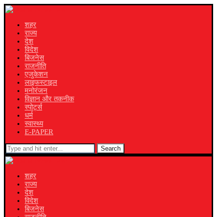
शहर
राज्य
देश
विदेश
बिजनेस
राजनीति
एजुकेशन
लाइफस्टाइल
मनोरंजन
विज्ञान और तकनीक
स्पोर्ट्स
धर्म
स्वास्थ्य
E-PAPER
Search
शहर
राज्य
देश
विदेश
बिजनेस