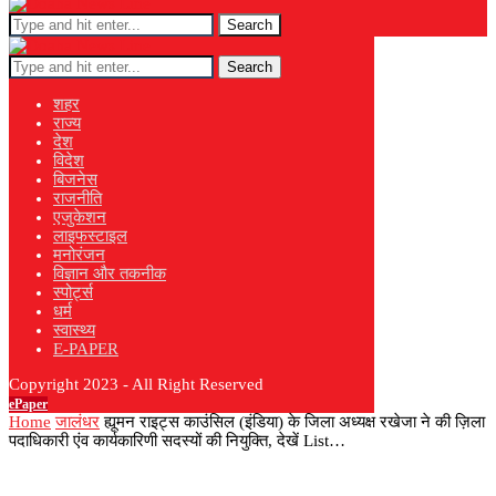
Search
Search
शहर
राज्य
देश
विदेश
बिजनेस
राजनीति
एजुकेशन
लाइफस्टाइल
मनोरंजन
विज्ञान और तकनीक
स्पोर्ट्स
धर्म
स्वास्थ्य
E-PAPER
Copyright 2023 - All Right Reserved
ePaper
Home
जालंधर
ह्यूमन राइट्स काउंसिल (इंडिया) के जिला अध्यक्ष रखेजा ने की ज़िला
पदाधिकारी एंव कार्यकारिणी सदस्यों की नियुक्ति, देखें List…