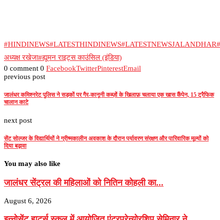
#HINDINEWS
#LATESTHINDINEWS
#LATESTNEWSJALANDHAR
#
अध्यक्ष रखेजा
#ह्यूमन राइट्स काउंसिल (इंडिया)
0 comment
0
Facebook
Twitter
Pinterest
Email
previous post
जालंधर कमिश्नरेट पुलिस ने सड़कों पर गैर-कानूनी कब्ज़ों के खिलाफ़ चलाया एक खास कैंपेन, 15 ट्रैफिक
चालान काटे
next post
सेंट सोल्जर के विद्यार्थियों ने ग्रीष्मकालीन अवकाश के दौरान पर्यावरण संरक्षण और पारिवारिक मूल्यों को
दिया बढ़ावा
You may also like
जालंधर सेंट्रल की महिलाओं को नितिन कोहली का...
August 6, 2026
इन्नोसेंट हार्ट्स स्कूल में आयोजित एंटरप्रेन्योरशिप सेमिनार ने...