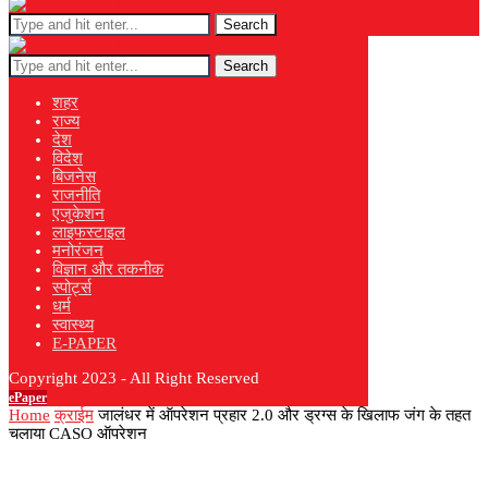
Search
Search
शहर
राज्य
देश
विदेश
बिजनेस
राजनीति
एजुकेशन
लाइफस्टाइल
मनोरंजन
विज्ञान और तकनीक
स्पोर्ट्स
धर्म
स्वास्थ्य
E-PAPER
Copyright 2023 - All Right Reserved
ePaper
Home
क्राईम
जालंधर में ऑपरेशन प्रहार 2.0 और ड्रग्स के खिलाफ जंग के तहत
चलाया CASO ऑपरेशन