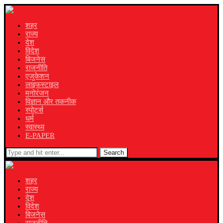
शहर
राज्य
देश
विदेश
बिजनेस
राजनीति
एजुकेशन
लाइफस्टाइल
मनोरंजन
विज्ञान और तकनीक
स्पोर्ट्स
धर्म
स्वास्थ्य
E-PAPER
Search
शहर
राज्य
देश
विदेश
बिजनेस