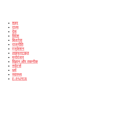
शहर
राज्य
देश
विदेश
बिजनेस
राजनीति
एजुकेशन
लाइफस्टाइल
मनोरंजन
विज्ञान और तकनीक
स्पोर्ट्स
धर्म
स्वास्थ्य
E-PAPER