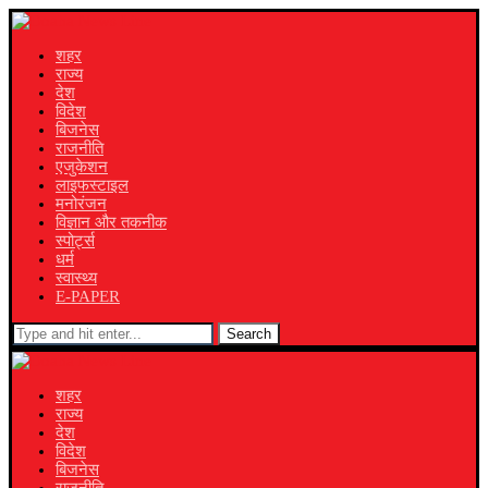
शहर
राज्य
देश
विदेश
बिजनेस
राजनीति
एजुकेशन
लाइफस्टाइल
मनोरंजन
विज्ञान और तकनीक
स्पोर्ट्स
धर्म
स्वास्थ्य
E-PAPER
Search
शहर
राज्य
देश
विदेश
बिजनेस