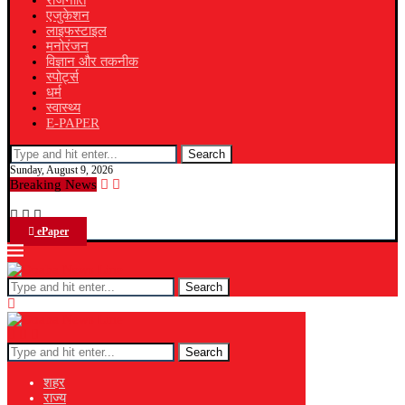
राजनीति
एजुकेशन
लाइफस्टाइल
मनोरंजन
विज्ञान और तकनीक
स्पोर्ट्स
धर्म
स्वास्थ्य
E-PAPER
Search
Sunday, August 9, 2026
Breaking News
ePaper
Search
Search
शहर
राज्य