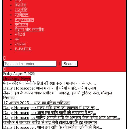
विदेश
बिजनेस
राजनीति
एजुकेशन
लाइफस्टाइल
मनोरंजन
विज्ञान और तकनीक
स्पोर्ट्स
धर्म
स्वास्थ्य
E-PAPER
Search
Friday, August 7, 2026
Breaking News
पंजाब और पंजाबियों के हितों की रक्षा करना भाजपा का संकल्प:...
Daily Horoscope: आज माता रानी भरेगी भंडारे, करें ये उपाय
लैंडस्लाइड के कारण चंबा-भरमौर मार्ग अवरुद्ध, हजारों टूरिस्ट फंसे, मोबाइल
सिगनल...
17 अगस्त 2025 – आज का दैनिक राशिफल
Daily Horoscope : मकर राशि बालों को व्यवसाय में आज नए...
Daily Horoscope : आज इस राशि बालों को व्यवसाय में नए...
Daily Horoscope: जानिए आपकी राशि के अनुसार कैसा रहेगा आज आपका...
जालंधर में लगातार बारिश से बाढ़ जैसे हालात,सड़कें हुई जलमगन
Daily Horoscope : आज इन राशि के नौकरीपेशा लोगों को मिल...