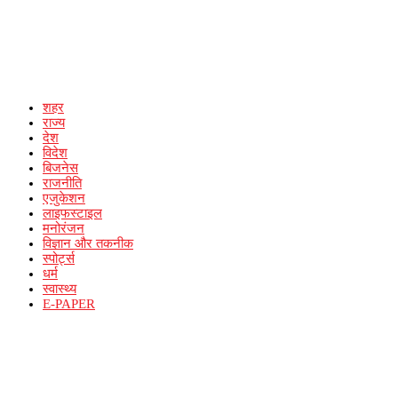
शहर
राज्य
देश
विदेश
बिजनेस
राजनीति
एजुकेशन
लाइफस्टाइल
मनोरंजन
विज्ञान और तकनीक
स्पोर्ट्स
धर्म
स्वास्थ्य
E-PAPER