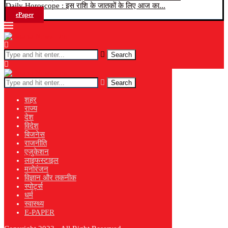
Daily Horoscope : इस राशि के जातकों के लिए आज का...
ePaper
Search
Search
शहर
राज्य
देश
विदेश
बिजनेस
राजनीति
एजुकेशन
लाइफस्टाइल
मनोरंजन
विज्ञान और तकनीक
स्पोर्ट्स
धर्म
स्वास्थ्य
E-PAPER