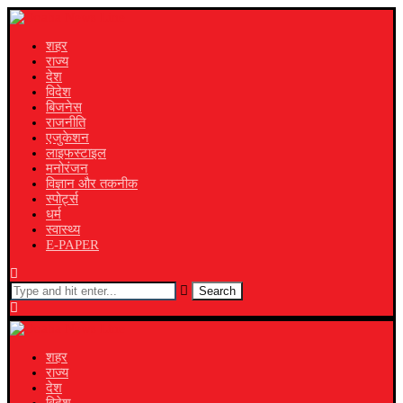
शहर
राज्य
देश
विदेश
बिजनेस
राजनीति
एजुकेशन
लाइफस्टाइल
मनोरंजन
विज्ञान और तकनीक
स्पोर्ट्स
धर्म
स्वास्थ्य
E-PAPER
Search
शहर
राज्य
देश