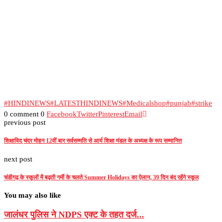
#HINDINEWS
#LATESTHINDINEWS
#Medicalshop
#punjab
#strike
0 comment
0
Facebook
Twitter
Pinterest
Email
previous post
शिक्षाविद् चंदर मोहन 12वीं बार सर्वसम्मति से आर्य शिक्षा मंडल के अध्यक्ष के रूप सम्मानित
next post
चंडीगढ़ के स्कूलों में बढ़ती गर्मी के चलते Summer Holidays का ऐलान, 39 दिन बंद रहेंगे स्कूल
You may also like
जालंधर पुलिस ने NDPS एक्ट के तहत दर्ज...