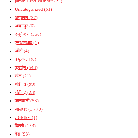
jammu and kashmir
(25)
Uncategorized
(61)
अमृतसर
(37)
आदमपुर
(6)
एजुकेशन
(356)
एनआरआई
(1)
ऑटो
(4)
कपूरथला
(8)
क्राईम
(548)
खेल
(21)
चंडीगढ़
(99)
चंडीगढ़
(23)
जानकारी
(53)
जालंधर
(1,779)
तरनतारन
(1)
दिल्ली
(133)
देश
(93)