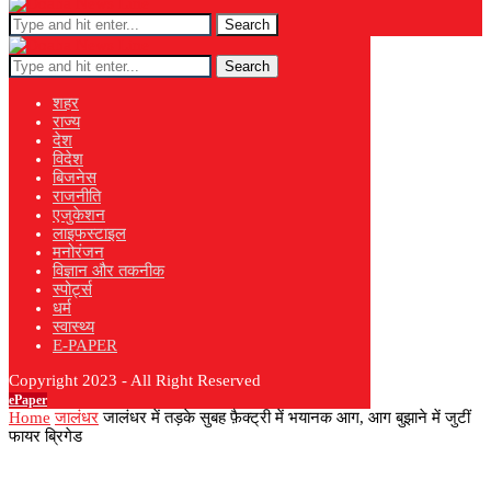
Search
Search
शहर
राज्य
देश
विदेश
बिजनेस
राजनीति
एजुकेशन
लाइफस्टाइल
मनोरंजन
विज्ञान और तकनीक
स्पोर्ट्स
धर्म
स्वास्थ्य
E-PAPER
Copyright 2023 - All Right Reserved
ePaper
Home
जालंधर
जालंधर में तड़के सुबह फ़ैक्ट्री में भयानक आग, आग बुझाने में जुटीं
फायर ब्रिगेड