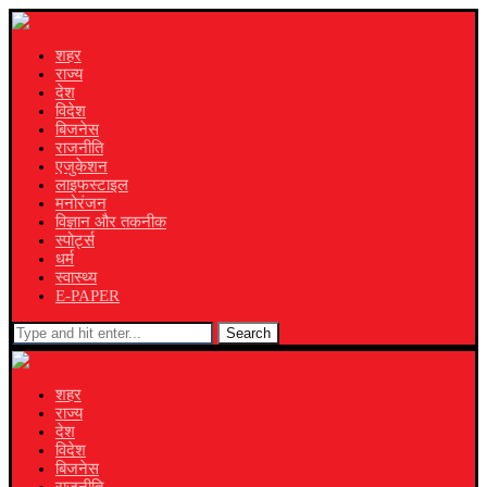
शहर
राज्य
देश
विदेश
बिजनेस
राजनीति
एजुकेशन
लाइफस्टाइल
मनोरंजन
विज्ञान और तकनीक
स्पोर्ट्स
धर्म
स्वास्थ्य
E-PAPER
Search
शहर
राज्य
देश
विदेश
बिजनेस