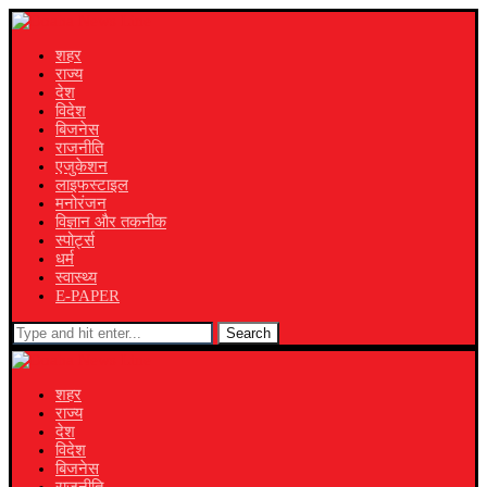
शहर
राज्य
देश
विदेश
बिजनेस
राजनीति
एजुकेशन
लाइफस्टाइल
मनोरंजन
विज्ञान और तकनीक
स्पोर्ट्स
धर्म
स्वास्थ्य
E-PAPER
Search
शहर
राज्य
देश
विदेश
बिजनेस