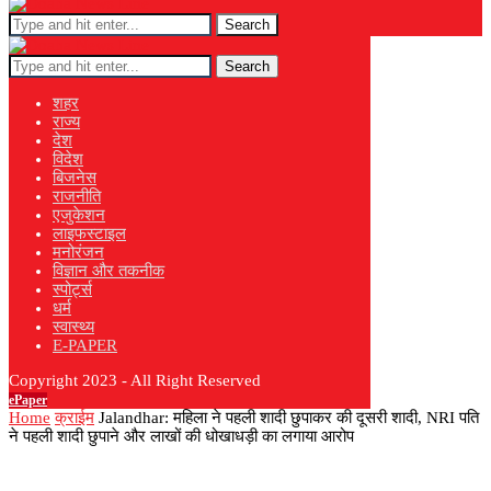
Search
Search
शहर
राज्य
देश
विदेश
बिजनेस
राजनीति
एजुकेशन
लाइफस्टाइल
मनोरंजन
विज्ञान और तकनीक
स्पोर्ट्स
धर्म
स्वास्थ्य
E-PAPER
Copyright 2023 - All Right Reserved
ePaper
Home
क्राईम
Jalandhar: महिला ने पहली शादी छुपाकर की दूसरी शादी, NRI पति
ने पहली शादी छुपाने और लाखों की धोखाधड़ी का लगाया आरोप