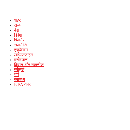
शहर
राज्य
देश
विदेश
बिजनेस
राजनीति
एजुकेशन
लाइफस्टाइल
मनोरंजन
विज्ञान और तकनीक
स्पोर्ट्स
धर्म
स्वास्थ्य
E-PAPER