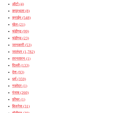
ऑटो
(4)
कपूरथला
(8)
क्राईम
(548)
खेल
(21)
चंडीगढ़
(99)
चंडीगढ़
(23)
जानकारी
(53)
जालंधर
(1,782)
तरनतारन
(1)
दिल्ली
(133)
देश
(93)
धर्म
(359)
नकोदर
(1)
पंजाब
(260)
फ़ीचर
(1)
बिजनेस
(31)
बॉलीवुड
(30)