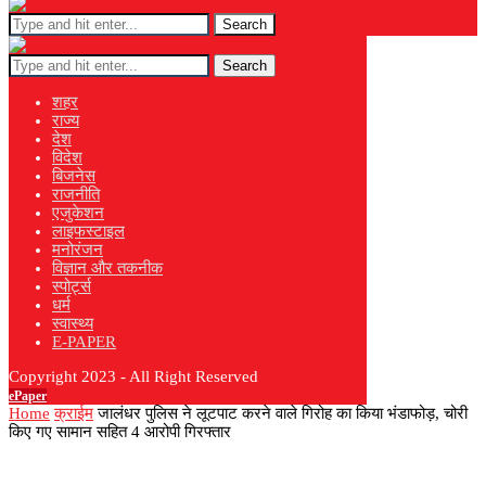
Search
Search
शहर
राज्य
देश
विदेश
बिजनेस
राजनीति
एजुकेशन
लाइफस्टाइल
मनोरंजन
विज्ञान और तकनीक
स्पोर्ट्स
धर्म
स्वास्थ्य
E-PAPER
Copyright 2023 - All Right Reserved
ePaper
Home
क्राईम
जालंधर पुलिस ने लूटपाट करने वाले गिरोह का किया भंडाफोड़, चोरी
किए गए सामान सहित 4 आरोपी गिरफ्तार