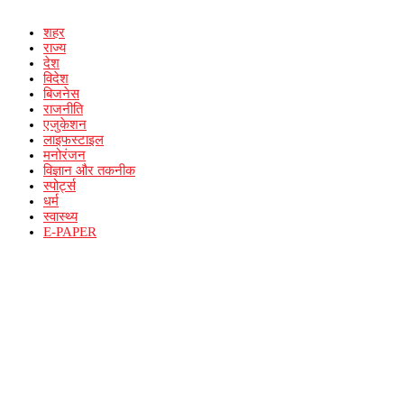
शहर
राज्य
देश
विदेश
बिजनेस
राजनीति
एजुकेशन
लाइफस्टाइल
मनोरंजन
विज्ञान और तकनीक
स्पोर्ट्स
धर्म
स्वास्थ्य
E-PAPER