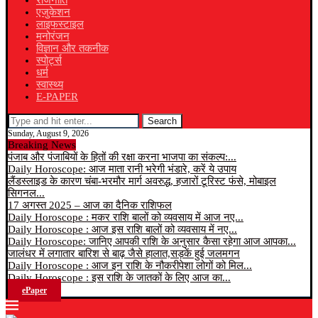
राजनीति
एजुकेशन
लाइफस्टाइल
मनोरंजन
विज्ञान और तकनीक
स्पोर्ट्स
धर्म
स्वास्थ्य
E-PAPER
Search
Sunday, August 9, 2026
Breaking News
पंजाब और पंजाबियों के हितों की रक्षा करना भाजपा का संकल्प:...
Daily Horoscope: आज माता रानी भरेगी भंडारे, करें ये उपाय
लैंडस्लाइड के कारण चंबा-भरमौर मार्ग अवरुद्ध, हजारों टूरिस्ट फंसे, मोबाइल
सिगनल...
17 अगस्त 2025 – आज का दैनिक राशिफल
Daily Horoscope : मकर राशि बालों को व्यवसाय में आज नए...
Daily Horoscope : आज इस राशि बालों को व्यवसाय में नए...
Daily Horoscope: जानिए आपकी राशि के अनुसार कैसा रहेगा आज आपका...
जालंधर में लगातार बारिश से बाढ़ जैसे हालात,सड़कें हुई जलमगन
Daily Horoscope : आज इन राशि के नौकरीपेशा लोगों को मिल...
Daily Horoscope : इस राशि के जातकों के लिए आज का...
ePaper