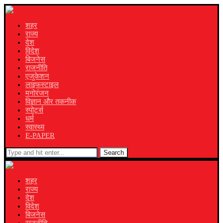
शहर
राज्य
देश
विदेश
बिजनेस
राजनीति
एजुकेशन
लाइफस्टाइल
मनोरंजन
विज्ञान और तकनीक
स्पोर्ट्स
धर्म
स्वास्थ्य
E-PAPER
Search
शहर
राज्य
देश
विदेश
बिजनेस