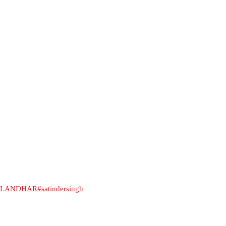
ALANDHAR
#satindersingh