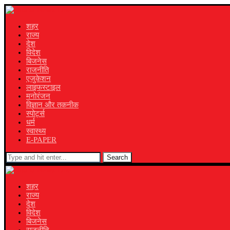
शहर
राज्य
देश
विदेश
बिजनेस
राजनीति
एजुकेशन
लाइफस्टाइल
मनोरंजन
विज्ञान और तकनीक
स्पोर्ट्स
धर्म
स्वास्थ्य
E-PAPER
Search
शहर
राज्य
देश
विदेश
बिजनेस