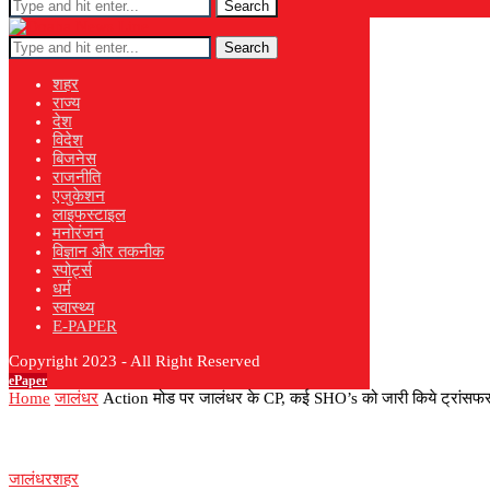
Search
Search
शहर
राज्य
देश
विदेश
बिजनेस
राजनीति
एजुकेशन
लाइफस्टाइल
मनोरंजन
विज्ञान और तकनीक
स्पोर्ट्स
धर्म
स्वास्थ्य
E-PAPER
Copyright 2023 - All Right Reserved
ePaper
Home
जालंधर
Action मोड पर जालंधर के CP, कई SHO’s को जारी किये ट्रांसफर
जालंधर
शहर