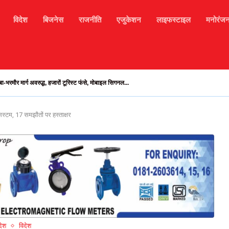
विदेश
बिजनेस
राजनीति
एजुकेशन
लाइफस्टाइल
मनोरंज
ा-भरमौर मार्ग अवरुद्ध, हजारों टूरिस्ट फंसे, मोबाइल सिगनल...
िस्टम, 17 समझौतों पर हस्ताक्षर
देश
विदेश