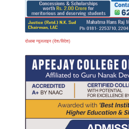
दोआबा न्यूजलाइन (देश/विदेश)