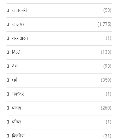
जानकारी
(53)
जालंधर
(1,775)
तरनतारन
(1)
दिल्ली
(133)
देश
(93)
धर्म
(359)
नकोदर
(1)
पंजाब
(260)
फ़ीचर
(1)
बिजनेस
(31)