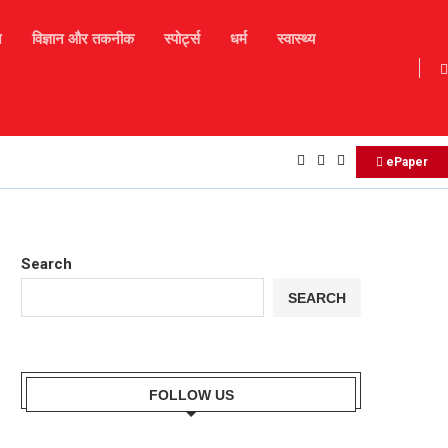
न
विज्ञान और तकनीक
स्पोर्ट्स
धर्म
स्वास्थ्य
17 अगस्त 2025 – आज का दैनिक राशिफल
ePaper
Search
SEARCH
FOLLOW US