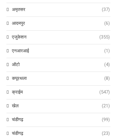
अमृतसर
(37)
आदमपुर
(6)
एजुकेशन
(355)
एनआरआई
(1)
ऑटो
(4)
कपूरथला
(8)
क्राईम
(547)
खेल
(21)
चंडीगढ़
(99)
चंडीगढ़
(23)