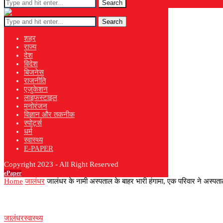
Search
Search
शहर
राज्य
देश
विदेश
बिजनेस
राजनीति
एजुकेशन
लाइफस्टाइल
मनोरंजन
विज्ञान और तकनीक
स्पोर्ट्स
धर्म
स्वास्थ्य
E-PAPER
Copyright 2023 - All Right Reserved
ePaper
Home
जालंधर
जालंधर के नामी अस्पताल के बाहर भारी हंगामा, एक परिवार ने अस
जालंधर
स्वास्थ्य