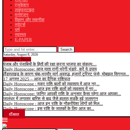
राजनीति
एजुकेशन
लाइफस्टाइल
मनोरंजन
विज्ञान और तकनीक
स्पोर्ट्स
धर्म
स्वास्थ्य
E-PAPER
Search
Saturday, August 8, 2026
Breaking News
पंजाब और पंजाबियों के हितों की रक्षा करना भाजपा का संकल्प:...
Daily Horoscope: आज माता रानी भरेगी भंडारे, करें ये उपाय
लैंडस्लाइड के कारण चंबा-भरमौर मार्ग अवरुद्ध, हजारों टूरिस्ट फंसे, मोबाइल सिगनल...
17 अगस्त 2025 – आज का दैनिक राशिफल
Daily Horoscope : मकर राशि बालों को व्यवसाय में आज नए...
Daily Horoscope : आज इस राशि बालों को व्यवसाय में नए...
Daily Horoscope: जानिए आपकी राशि के अनुसार कैसा रहेगा आज आपका...
जालंधर में लगातार बारिश से बाढ़ जैसे हालात,सड़कें हुई जलमगन
Daily Horoscope : आज इन राशि के नौकरीपेशा लोगों को मिल...
Daily Horoscope : इस राशि के जातकों के लिए आज का...
ePaper