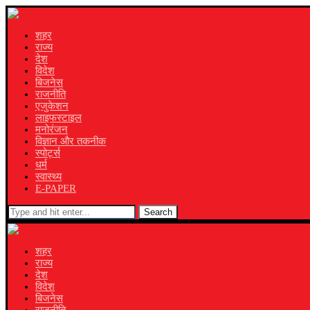
शहर
राज्य
देश
विदेश
बिजनेस
राजनीति
एजुकेशन
लाइफस्टाइल
मनोरंजन
विज्ञान और तकनीक
स्पोर्ट्स
धर्म
स्वास्थ्य
E-PAPER
Search
शहर
राज्य
देश
विदेश
बिजनेस