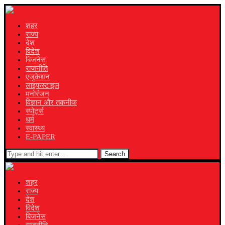
शहर
राज्य
देश
विदेश
बिजनेस
राजनीति
एजुकेशन
लाइफस्टाइल
मनोरंजन
विज्ञान और तकनीक
स्पोर्ट्स
धर्म
स्वास्थ्य
E-PAPER
Search
शहर
राज्य
देश
विदेश
बिजनेस