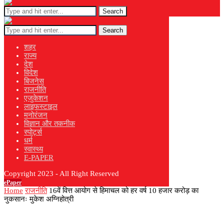
Search
Search
शहर
राज्य
देश
विदेश
बिजनेस
राजनीति
एजुकेशन
लाइफस्टाइल
मनोरंजन
विज्ञान और तकनीक
स्पोर्ट्स
धर्म
स्वास्थ्य
E-PAPER
Copyright 2023 - All Right Reserved
ePaper
Home
राजनीति
16वें वित्त आयोग से हिमाचल को हर वर्ष 10 हजार करोड़ का
नुकसानः मुकेश अग्निहोत्री