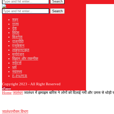
Search
Search
शहर
राज्य
देश
विदेश
बिजनेस
राजनीति
एजुकेशन
लाइफस्टाइल
मनोरंजन
विज्ञान और तकनीक
स्पोर्ट्स
धर्म
स्वास्थ्य
E-PAPER
Copyright 2023 - All Right Reserved
ePaper
Home
जालंधर
जालंधर में झमाझम बारिश ने लोगों को दिलाई गर्मी और उमस से थोड़ी
जालंधर
मौसम विभाग