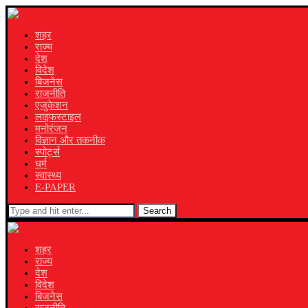
शहर
राज्य
देश
विदेश
बिजनेस
राजनीति
एजुकेशन
लाइफस्टाइल
मनोरंजन
विज्ञान और तकनीक
स्पोर्ट्स
धर्म
स्वास्थ्य
E-PAPER
Search
शहर
राज्य
देश
विदेश
बिजनेस