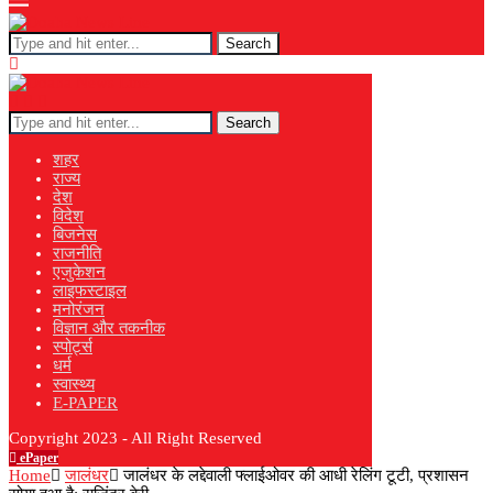
Search
Search
शहर
राज्य
देश
विदेश
बिजनेस
राजनीति
एजुकेशन
लाइफस्टाइल
मनोरंजन
विज्ञान और तकनीक
स्पोर्ट्स
धर्म
स्वास्थ्य
E-PAPER
Copyright 2023 - All Right Reserved
ePaper
Home
जालंधर
जालंधर के लद्देवाली फ्लाईओवर की आधी रेलिंग टूटी, प्रशासन