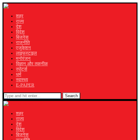
शहर
राज्य
देश
विदेश
बिजनेस
राजनीति
एजुकेशन
लाइफस्टाइल
मनोरंजन
विज्ञान और तकनीक
स्पोर्ट्स
धर्म
स्वास्थ्य
E-PAPER
Search
शहर
राज्य
देश
विदेश
बिजनेस