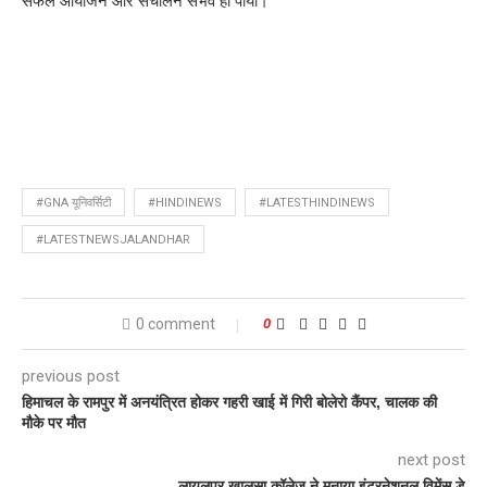
सफल आयोजन और संचालन संभव हो पाया।
#GNA यूनिवर्सिटी
#HINDINEWS
#LATESTHINDINEWS
#LATESTNEWSJALANDHAR
0 comment
0
previous post
हिमाचल के रामपुर में अनयंत्रित होकर गहरी खाई में गिरी बोलेरो कैंपर, चालक की
मौके पर मौत
next post
लायलपुर खालसा कॉलेज ने मनाया इंटरनेशनल विमेंस डे