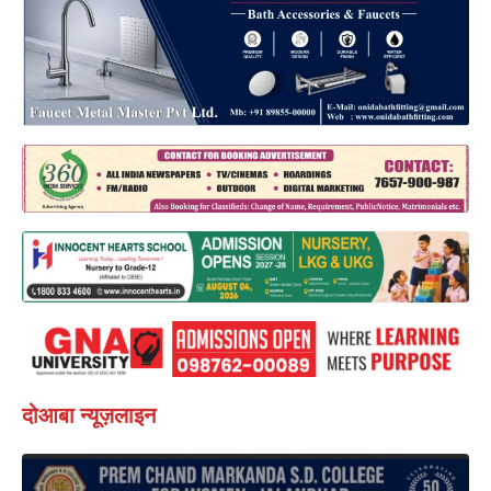
दोआबा न्यूज़लाइन