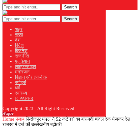
Search
Search
शहर
राज्य
देश
विदेश
बिजनेस
राजनीति
एजुकेशन
लाइफस्टाइल
मनोरंजन
विज्ञान और तकनीक
स्पोर्ट्स
धर्म
स्वास्थ्य
E-PAPER
Copyright 2023 - All Right Reserved
ePaper
Home
पंजाब
फिरोजपुर मंडल ने 52 कंटेनरों का बासमती चावल रेक भेजकर रेल
राजस्व में दर्ज की उल्लेखनीय बढ़ोतरी