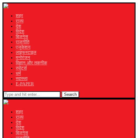
शहर
राज्य
देश
विदेश
बिजनेस
राजनीति
एजुकेशन
लाइफस्टाइल
मनोरंजन
विज्ञान और तकनीक
स्पोर्ट्स
धर्म
स्वास्थ्य
E-PAPER
Search
शहर
राज्य
देश
विदेश
बिजनेस