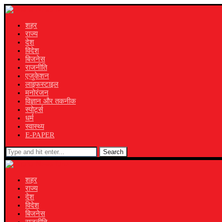
शहर
राज्य
देश
विदेश
बिजनेस
राजनीति
एजुकेशन
लाइफस्टाइल
मनोरंजन
विज्ञान और तकनीक
स्पोर्ट्स
धर्म
स्वास्थ्य
E-PAPER
Search
शहर
राज्य
देश
विदेश
बिजनेस