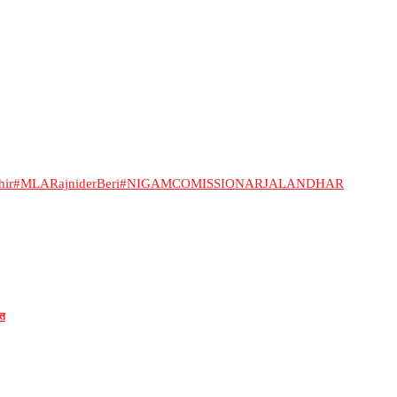
hir
#MLARajniderBeri
#NIGAMCOMISSIONARJALANDHAR
ित