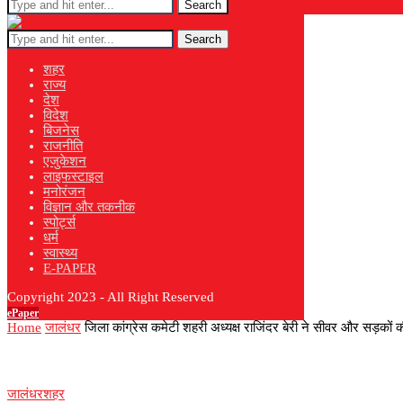
Search
Search
शहर
राज्य
देश
विदेश
बिजनेस
राजनीति
एजुकेशन
लाइफस्टाइल
मनोरंजन
विज्ञान और तकनीक
स्पोर्ट्स
धर्म
स्वास्थ्य
E-PAPER
Copyright 2023 - All Right Reserved
ePaper
Home
जालंधर
जिला कांग्रेस कमेटी शहरी अध्यक्ष राजिंदर बेरी ने सीवर और सड़क
जालंधर
शहर