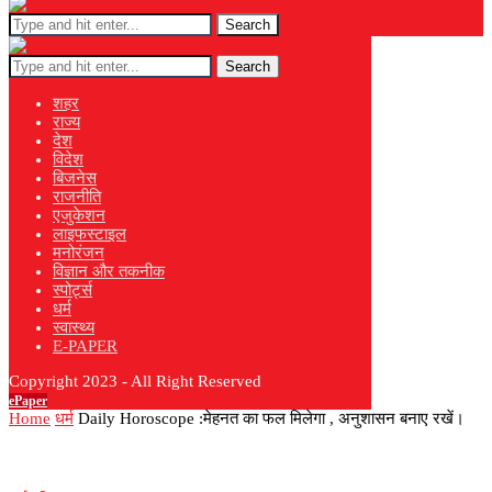
Search
Search
शहर
राज्य
देश
विदेश
बिजनेस
राजनीति
एजुकेशन
लाइफस्टाइल
मनोरंजन
विज्ञान और तकनीक
स्पोर्ट्स
धर्म
स्वास्थ्य
E-PAPER
Copyright 2023 - All Right Reserved
ePaper
Home
धर्म
Daily Horoscope :मेहनत का फल मिलेगा , अनुशासन बनाए रखें।