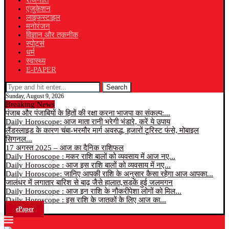
राजनीति
एजुकेशन
लाइफस्टाइल
मनोरंजन
विज्ञान और तकनीक
स्पोर्ट्स
धर्म
स्वास्थ्य
E-PAPER
Search
Sunday, August 9, 2026
Breaking News
पंजाब और पंजाबियों के हितों की रक्षा करना भाजपा का संकल्प:...
Daily Horoscope: आज माता रानी भरेगी भंडारे, करें ये उपाय
लैंडस्लाइड के कारण चंबा-भरमौर मार्ग अवरुद्ध, हजारों टूरिस्ट फंसे, मोबाइल
सिगनल...
17 अगस्त 2025 – आज का दैनिक राशिफल
Daily Horoscope : मकर राशि बालों को व्यवसाय में आज नए...
Daily Horoscope : आज इस राशि बालों को व्यवसाय में नए...
Daily Horoscope: जानिए आपकी राशि के अनुसार कैसा रहेगा आज आपका...
जालंधर में लगातार बारिश से बाढ़ जैसे हालात,सड़कें हुई जलमगन
Daily Horoscope : आज इन राशि के नौकरीपेशा लोगों को मिल...
Daily Horoscope : इस राशि के जातकों के लिए आज का...
ePaper