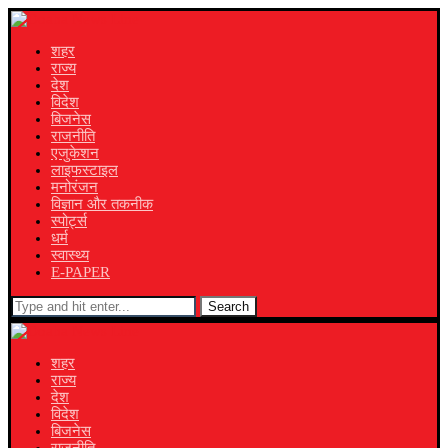
शहर
राज्य
देश
विदेश
बिजनेस
राजनीति
एजुकेशन
लाइफस्टाइल
मनोरंजन
विज्ञान और तकनीक
स्पोर्ट्स
धर्म
स्वास्थ्य
E-PAPER
Search
शहर
राज्य
देश
विदेश
बिजनेस