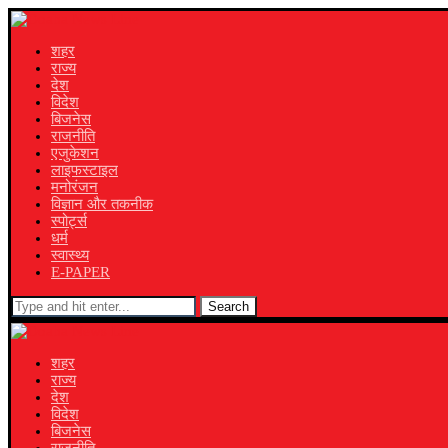
शहर
राज्य
देश
विदेश
बिजनेस
राजनीति
एजुकेशन
लाइफस्टाइल
मनोरंजन
विज्ञान और तकनीक
स्पोर्ट्स
धर्म
स्वास्थ्य
E-PAPER
Search
शहर
राज्य
देश
विदेश
बिजनेस