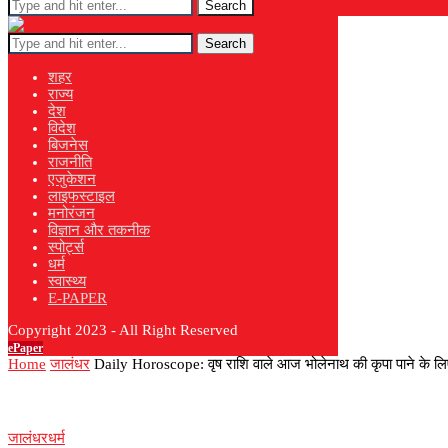
Search
Search
शहर
राज्य
देश
विदेश
बिजनेस
राजनीति
एजुकेशन
लाइफस्टाइल
मनोरंजन
विज्ञान और तकनीक
स्पोर्ट्स
धर्म
स्वास्थ्य
E-PAPER
Copyright 2023 - All Right Reserved
ePaper
Home
जालंधर
Daily Horoscope: वृष राशि वाले आज भोलेनाथ की कृपा पाने के लिए श
जालंधर
धर्म