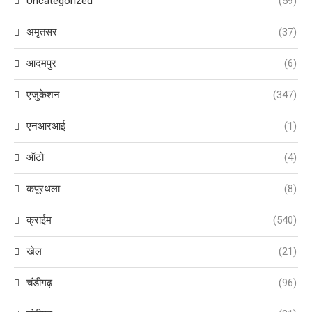
Uncategorized
(59)
अमृतसर
(37)
आदमपुर
(6)
एजुकेशन
(347)
एनआरआई
(1)
ऑटो
(4)
कपूरथला
(8)
क्राईम
(540)
खेल
(21)
चंडीगढ़
(96)