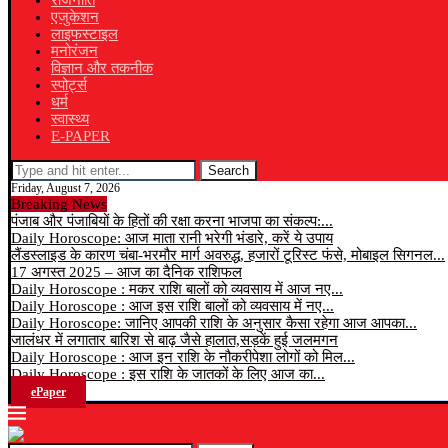
राजनीति
एजुकेशन
लाइफस्टाइल
मनोरंजन
विज्ञान और तकनीक
स्पोर्ट्स
धर्म
स्वास्थ्य
E-PAPER
Search
Friday, August 7, 2026
Breaking News
पंजाब और पंजाबियों के हितों की रक्षा करना भाजपा का संकल्प:...
Daily Horoscope: आज माता रानी भरेगी भंडारे, करें ये उपाय
लैंडस्लाइड के कारण चंबा-भरमौर मार्ग अवरुद्ध, हजारों टूरिस्ट फंसे, मोबाइल सिगनल...
17 अगस्त 2025 – आज का दैनिक राशिफल
Daily Horoscope : मकर राशि बालों को व्यवसाय में आज नए...
Daily Horoscope : आज इस राशि बालों को व्यवसाय में नए...
Daily Horoscope: जानिए आपकी राशि के अनुसार कैसा रहेगा आज आपका...
जालंधर में लगातार बारिश से बाढ़ जैसे हालात,सड़कें हुई जलमगन
Daily Horoscope : आज इन राशि के नौकरीपेशा लोगों को मिल...
Daily Horoscope : इस राशि के जातकों के लिए आज का...
ePaper