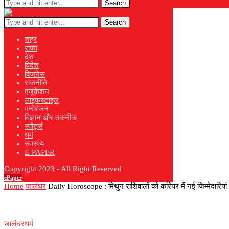
Search
Search
शहर
राज्य
देश
विदेश
बिजनेस
राजनीति
एजुकेशन
लाइफस्टाइल
मनोरंजन
विज्ञान और तकनीक
स्पोर्ट्स
धर्म
स्वास्थ्य
E-PAPER
Copyright 2023 - All Right Reserved
ePaper
Home
जालंधर
Daily Horoscope : मिथुन राशिवालों को करियर में नई जिम्मेदारियां 
जालंधर
धर्म