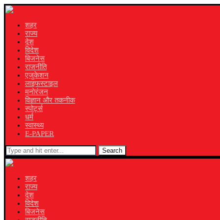
शहर
राज्य
देश
विदेश
बिजनेस
राजनीति
एजुकेशन
लाइफस्टाइल
मनोरंजन
विज्ञान और तकनीक
स्पोर्ट्स
धर्म
स्वास्थ्य
E-PAPER
Search
शहर
राज्य
देश
विदेश
बिजनेस