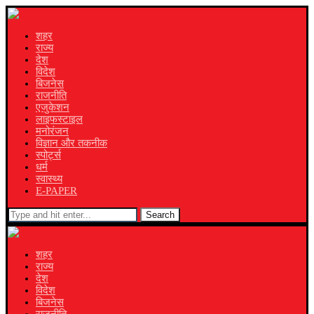
शहर
राज्य
देश
विदेश
बिजनेस
राजनीति
एजुकेशन
लाइफस्टाइल
मनोरंजन
विज्ञान और तकनीक
स्पोर्ट्स
धर्म
स्वास्थ्य
E-PAPER
Search
शहर
राज्य
देश
विदेश
बिजनेस