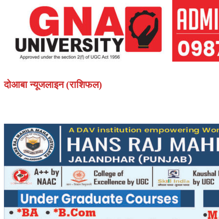
दोआबा न्यूजलाइन (राशिफल)