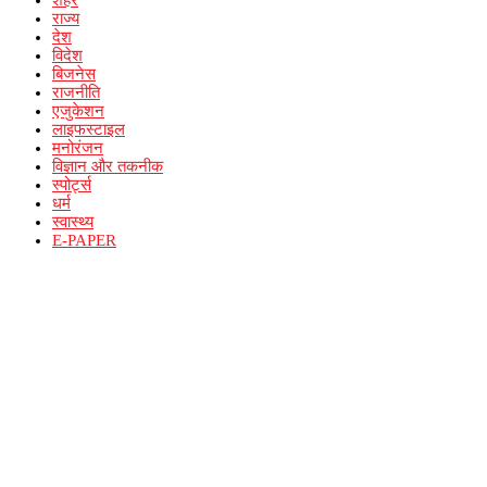
शहर
राज्य
देश
विदेश
बिजनेस
राजनीति
एजुकेशन
लाइफस्टाइल
मनोरंजन
विज्ञान और तकनीक
स्पोर्ट्स
धर्म
स्वास्थ्य
E-PAPER