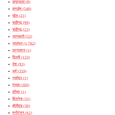
कपूरथला
(8)
क्राईम
(548)
खेल
(21)
चंडीगढ़
(99)
चंडीगढ़
(23)
जानकारी
(53)
जालंधर
(1,782)
तरनतारन
(1)
दिल्ली
(133)
देश
(93)
धर्म
(359)
नकोदर
(1)
पंजाब
(260)
फ़ीचर
(1)
बिजनेस
(31)
बॉलीवुड
(30)
मनोरंजन
(61)