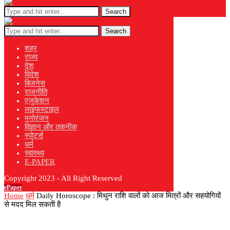
Search
Search
शहर
राज्य
देश
विदेश
बिजनेस
राजनीति
एजुकेशन
लाइफस्टाइल
मनोरंजन
विज्ञान और तकनीक
स्पोर्ट्स
धर्म
स्वास्थ्य
E-PAPER
Copyright 2023 - All Right Reserved
ePaper
Home
धर्म
Daily Horoscope : मिथुन राशि वालों को आज मित्रों और सहयोगियों
से मदद मिल सकती है