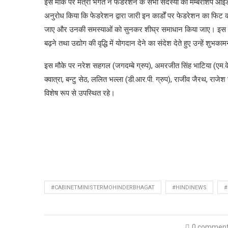
इस मौके पर मंत्री भगत ने फेडरेशन के सभी सदस्यों को मेम्बरशिप आइडें
अनुरोध किया कि फेडरेशन द्वारा जारी इन कार्डों पर फेडरेशन का फिट क
जाए और उनकी समस्याओं को सुनकर शीघ्र समाधान किया जाए। इस दौ
बढ़ने तथा उद्योग की वृद्धि में योगदान देने का संदेश देते हुए उन्हें शुभकाम
इस मौके पर नरेश सहगल (जगदम्बे ग्रुप), अमरजीत सिंह भाटिया (एम.के. ग्
क्वात्रा, बन्टु सेठ, ललित भल्ला (डी.आर.पी. ग्रुप), राजीव जैरथ, राज
विशेष रूप से उपस्थित रहे।
#CABINETMINISTERMOHINDERBHAGAT
#HINDINEWS
#
0 commen