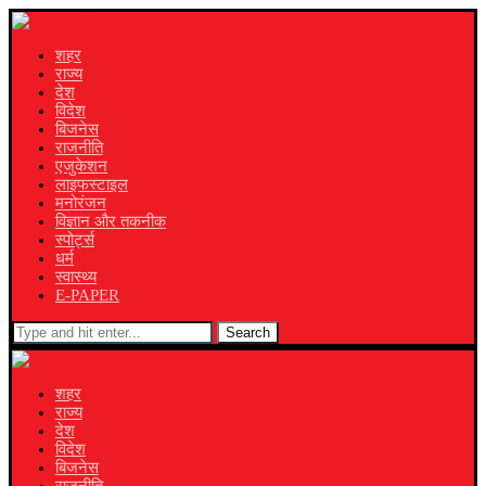
शहर
राज्य
देश
विदेश
बिजनेस
राजनीति
एजुकेशन
लाइफस्टाइल
मनोरंजन
विज्ञान और तकनीक
स्पोर्ट्स
धर्म
स्वास्थ्य
E-PAPER
Search
शहर
राज्य
देश
विदेश
बिजनेस