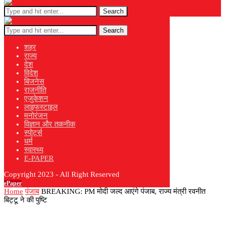
Search
Search
शहर
राज्य
देश
विदेश
बिजनेस
राजनीति
एजुकेशन
लाइफस्टाइल
मनोरंजन
विज्ञान और तकनीक
स्पोर्ट्स
धर्म
स्वास्थ्य
E-PAPER
Copyright 2023 - All Right Reserved
ePaper
Home
पंजाब
BREAKING: PM मोदी जल्द आएंगे पंजाब, राज्य मंत्री रवनीत
बिट्टू ने की पुष्टि