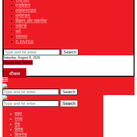
राजनीति
एजुकेशन
लाइफस्टाइल
मनोरंजन
विज्ञान और तकनीक
स्पोर्ट्स
धर्म
स्वास्थ्य
E-PAPER
Search
Saturday, August 8, 2026
Breaking News
ePaper
Search
Search
शहर
राज्य
देश
विदेश
बिजनेस