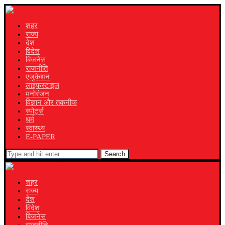
शहर
राज्य
देश
विदेश
बिजनेस
राजनीति
एजुकेशन
लाइफस्टाइल
मनोरंजन
विज्ञान और तकनीक
स्पोर्ट्स
धर्म
स्वास्थ्य
E-PAPER
Search
शहर
राज्य
देश
विदेश
बिजनेस