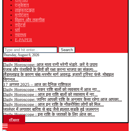
राजनीति
एजुकेशन
लाइफस्टाइल
मनोरंजन
विज्ञान और तकनीक
स्पोर्ट्स
धर्म
स्वास्थ्य
E-PAPER
Search
Thursday, August 6, 2026
Breaking News
Daily Horoscope: आज माता रानी भरेगी भंडारे, करें ये उपाय
पंजाब और पंजाबियों के हितों की रक्षा करना भाजपा का संकल्प:...
लैंडस्लाइड के कारण चंबा-भरमौर मार्ग अवरुद्ध, हजारों टूरिस्ट फंसे, मोबाइल
सिगनल...
17 अगस्त 2025 – आज का दैनिक राशिफल
Daily Horoscope : मकर राशि बालों को व्यवसाय में आज नए...
Daily Horoscope : आज इस राशि बालों को व्यवसाय में नए...
Daily Horoscope: जानिए आपकी राशि के अनुसार कैसा रहेगा आज आपका...
Daily Horoscope : आज इन राशि के नौकरीपेशा लोगों को मिल...
जालंधर में लगातार बारिश से बाढ़ जैसे हालात,सड़कें हुई जलमगन
Daily Horoscope : इस राशि के जातकों के लिए आज का...
ePaper