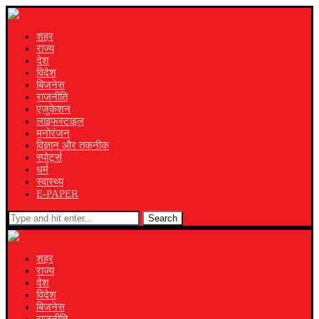
शहर
राज्य
देश
विदेश
बिजनेस
राजनीति
एजुकेशन
लाइफस्टाइल
मनोरंजन
विज्ञान और तकनीक
स्पोर्ट्स
धर्म
स्वास्थ्य
E-PAPER
Search
शहर
राज्य
देश
विदेश
बिजनेस