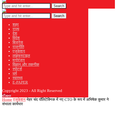
Search
Search
शहर
राज्य
देश
विदेश
बिजनेस
राजनीति
एजुकेशन
लाइफस्टाइल
मनोरंजन
विज्ञान और तकनीक
स्पोर्ट्स
धर्म
स्वास्थ्य
E-PAPER
Copyright 2023 - All Right Reserved
ePaper
Home
एजुकेशन
मेहर चंद पॉलिटेक्निक में नए CTO के रूप में अभिषेक कुमार ने
संभाला कार्यभार