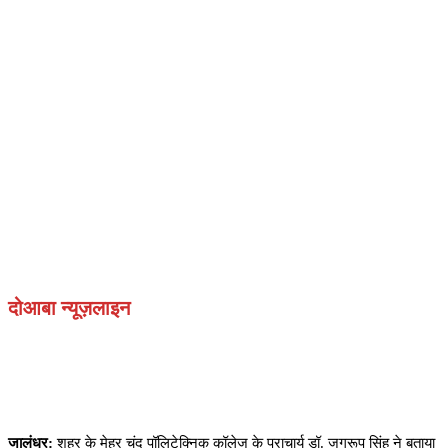
दोआबा न्यूज़लाइन
जालंधर:
शहर के मेहर चंद पॉलिटेक्निक कॉलेज के प्राचार्य डॉ. जगरूप सिंह ने बताया