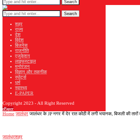
Search
Search
शहर
राज्य
देश
विदेश
बिजनेस
राजनीति
एजुकेशन
लाइफस्टाइल
मनोरंजन
विज्ञान और तकनीक
स्पोर्ट्स
धर्म
स्वास्थ्य
E-PAPER
Copyright 2023 - All Right Reserved
ePaper
Home
जालंधर
जालंधर के JP नगर में देर रात कोठी में लगी भयानक, बिजली की तारों म
जालंधर
शहर