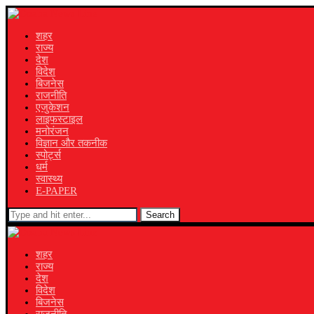
शहर
राज्य
देश
विदेश
बिजनेस
राजनीति
एजुकेशन
लाइफस्टाइल
मनोरंजन
विज्ञान और तकनीक
स्पोर्ट्स
धर्म
स्वास्थ्य
E-PAPER
Search
शहर
राज्य
देश
विदेश
बिजनेस