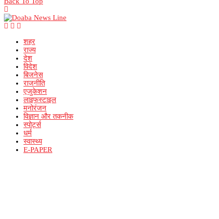
Back To Top
शहर
राज्य
देश
विदेश
बिजनेस
राजनीति
एजुकेशन
लाइफस्टाइल
मनोरंजन
विज्ञान और तकनीक
स्पोर्ट्स
धर्म
स्वास्थ्य
E-PAPER