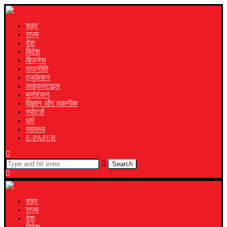
शहर
राज्य
देश
विदेश
बिजनेस
राजनीति
एजुकेशन
लाइफस्टाइल
मनोरंजन
विज्ञान और तकनीक
स्पोर्ट्स
धर्म
स्वास्थ्य
E-PAPER
Search
शहर
राज्य
देश