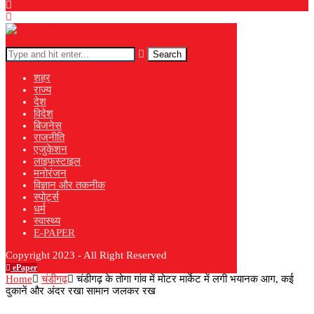
Search
शहर
राज्य
देश
विदेश
बिजनेस
राजनीति
एजुकेशन
लाइफस्टाइल
मनोरंजन
विज्ञान और तकनीक
स्पोर्ट्स
धर्म
स्वास्थ्य
E-PAPER
Copyright 2023 - All Right Reserved
ePaper
Home
चंडीगढ़
चंडीगढ़ के तोगा गांव में मोटर मार्केट में लगी भयानक आग, कई
दुकानें और अंदर रखा सामान जलकर रख